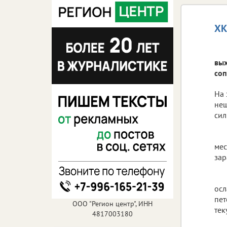
ХК
вых
соп
На 
неш
сил
мес
зар
осл
пет
ООО "Регион центр", ИНН
тек
4817003180