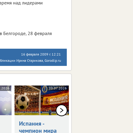
 время над лидерами
в Белгороде, 28 февраля
16 февраля 2009 г. 12:21
бликации Ирина Старикова, Gorodlip.ru
7.2026
20.07.2026
17.07.2026
Испания -
Липецкую
чемпион мира
область посетил