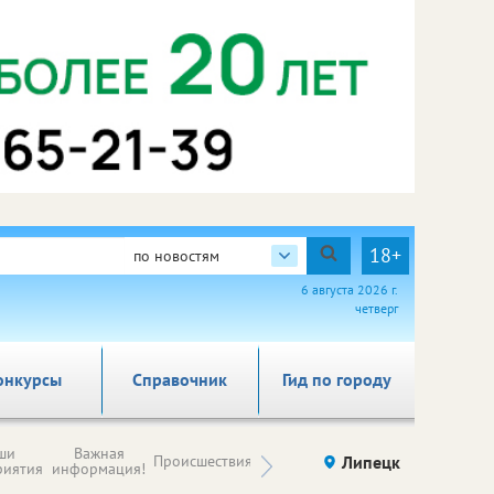
18+
по новостям
6 августа 2026 г.
четверг
онкурсы
Справочник
Гид по городу
Новости
ши
Важная
Происшествия
Здоровье
Липецк
компаний (на
риятия
информация!
правах
рекламы)