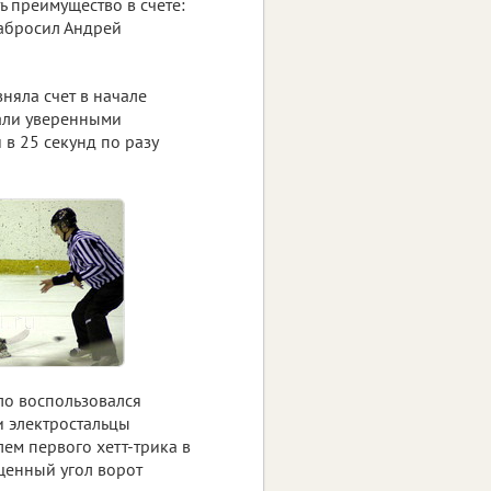
ь преимущество в счете:
забросил Андрей
вняла счет в начале
чали уверенными
 в 25 секунд по разу
ло воспользовался
и электростальцы
лем первого хетт-трика в
щенный угол ворот