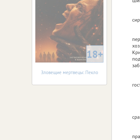
Шик
сир
пер
хоз
18+
Кри
под
заб
Зловещие мертвецы: Пекло
гос
сра
пра