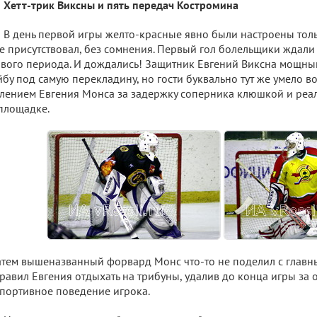
Хетт-трик Виксны и пять передач Костромина
В день первой игры желто-красные явно были настроены толь
е присутствовал, без сомнения. Первый гол болельщики ждал
вого периода. И дождались! Защитник Евгений Виксна мощны
бу под самую перекладину, но гости буквально тут же умело в
лением Евгения Монса за задержку соперника клюшкой и реа
площадке.
атем вышеназванный форвард Монс что-то не поделил с главн
равил Евгения отдыхать на трибуны, удалив до конца игры за 
портивное поведение игрока.