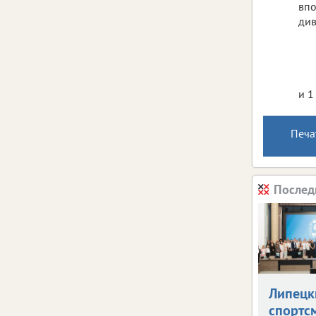
впо
див
и 1
Печа
Послед
Липецк
спортс