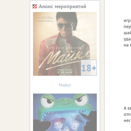
Анонс мероприятий
игр
пер
шай
уда
на 
18+
Майкл
А з
отп
нес