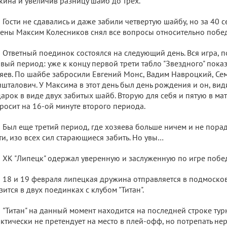
ина и увеличив разницу шайб до трех.
Гости не сдавались и даже забили четвертую шайбу, но за 40 
ены Максим Колесников снял все вопросы относительно победи
Ответный поединок состоялся на следующий день. Вся игра, по
вый период: уже к концу первой трети табло "Звездного" показ
яев. По шайбе забросили Евгений Монс, Вадим Навроцкий, Се
шталович. У Максима в этот день был день рождения и он, вид
арок в виде двух забитых шайб. Вторую для себя и пятую в м
росит на 16-ой минуте второго периода.
Был еще третий период, где хозяева больше ничем и не порад
ти, изо всех сил старающиеся забить. Но увы…
ХК "Липецк" одержал уверенную и заслуженную по игре побед
18 и 19 февраля липецкая дружина отправляется в подмоско
зится в двух поединках с клубом "Титан".
"Титан" на данный момент находится на последней строке ту
ктически не претендует на место в плей-офф, но потрепать не