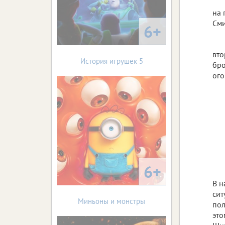
на 
Сми
6+
вто
История игрушек 5
бро
ого
6+
В н
сит
Миньоны и монстры
пол
это