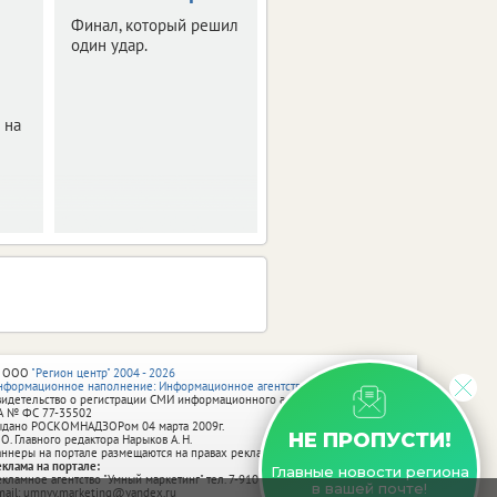
Александр
Финал, который решил
Карелин
один удар.
Легендарный
спортсмен,
рекордсмен Книги
 на
Гиннесса пообщался с
детьми из Липецка,
Ельца, Воронежа. И не
только.
 ООО
"Регион центр" 2004 - 2026
нформационное наполнение: Информационное агентство vRossii.ru
видетельство о регистрации СМИ информационного агентства vRossii.ru
А № ФС 77‑35502
ыдано РОСКОМНАДЗОРом 04 марта 2009г.
НЕ ПРОПУСТИ!
 О. Главного редактора Нарыков А. Н.
аннеры на портале размещаются на правах рекламы.
еклама на портале:
Главные новости региона
екламное агентство "Умный маркетинг" тел. 7-910-267-70-40,
в вашей почте!
mail: umnyy.marketing@yandex.ru