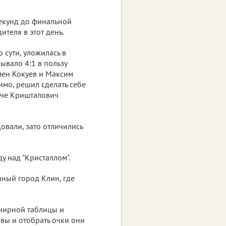
секунд до финальной
теля в этот день.
 сути, уложилась в
ывало 4:1 в пользу
мен Кокуев и Максим
имо, решил сделать себе
атче Кришталович
овали, зато отличились
у над "Кристаллом".
вный город Клин, где
рнирной таблицы и
рвы и отобрать очки они