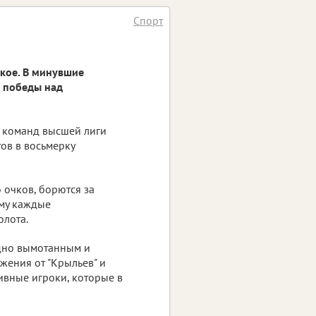
Спорт
окое. В минувшие
е победы над
 команд высшей лиги
ов в восьмерку
 очков, борются за
ому каждые
олота.
дно вымотанным и
жения от "Крыльев" и
ивные игроки, которые в