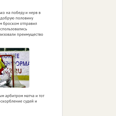
ко на победу и нерв в
и добрую половину
м броском отправил
оспользовались
лизовали преимущество
ым арбитром матча и тот
оскорбление судей и