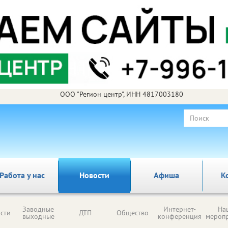
ООО "Регион центр", ИНН 4817003180
Работа у нас
Новости
Афиша
К
Заводные
Интернет-
На
сти
ДТП
Общество
выходные
конференция
мероп