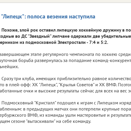
 "Липецк": полоса везения наступила
Похоже, злой рок оставил липецкую хоккейную дружину в п
одные во ДС "Звездный" липчане одержали две убедительны
ерником из подмосковной Электростали - 7:4 и 5:2.
завершающем этапе регулярного чемпионата по хоккею среди
уточная борьба развернулась за попадание команд-конкурент
ьнейших.
Сразу три клуба, имеющих приблизительно равное количество
то в плей-офф: ХК "Липецк", "Крылья Советов" и ХК ВМФ. Поэт
аботанные очки и высокие результаты сейчас для всех на вес з
Подмосковный "Кристалл" подошел к играм с Липецком изря
абленным: в предыдущих матчах они потерпели крупные пора
ербуржского ВМФ, из команды ушли мастеровитые и результат
ущем сезоне "вытаскивали" на себе команду.