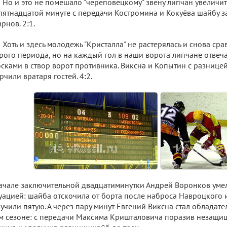
Но и это не помешало "череповецкому" звену липчан увеличит
пятнадцатой минуте с передачи Костромина и Кокуёва шайбу 
рнов. 2:1.
Хоть и здесь молодежь "Кристалла" не растерялась и снова сра
рого периода, но на каждый гол в наши ворота липчане отве
сками в створ ворот противника. Виксна и Копытин с разницей
рчили вратаря гостей. 4:2.
ачале заключительной двадцатиминутки Андрей Воронков уме
уацией: шайба отскочила от борта после наброса Навроцкого 
учили пятую. А через пару минут Евгений Виксна стал обладате
м сезоне: с передачи Максима Кришталовича поразив незащи