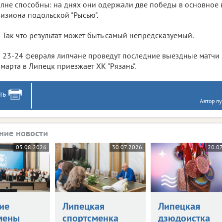
лне способны: на днях они одержали две победы в основное
изиона подольской "Рысью".
Так что результат может быть самый непредсказуемый.
23-24 февраля липчане проведут последние выездные матчи 
 марта в Липецк приезжает ХК "Рязань".
ть
Автор пу
ние новости
05.08.2026
30.07.2026
20.0
ие
Липецкая
Липецкая
мены
спортсменка
дзюдоистка