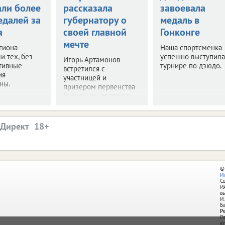
али более
рассказала
завоевала
едалей за
губернатору о
медаль в
а
своей главной
Гонконге
мечте
гиона
Наша спортсменка
и тех, без
успешно выступила
Игорь Артамонов
тивные
турнире по дзюдо.
встретился с
ия
участницей и
ны.
призером первенства
Европы по плаванию.
.Директ
©
И
С
И
в
И.
Б
Р
Р
e