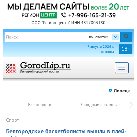
ООО "Регион центр", ИНН 4817003180
по новостям
7 августа 2026 г.
18+
пятница
Toggle
navigat
Липецк
Все новости
Заводные выходные
Спорт
Белгородские баскетболисты вышли в плей-