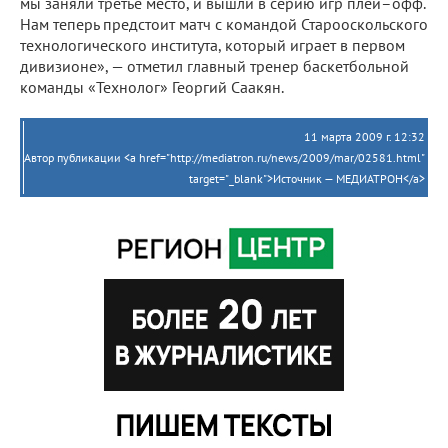
мы заняли третье место, и вышли в серию игр плей–офф.
Нам теперь предстоит матч с командой Старооскольского
технологического института, который играет в первом
дивизионе», — отметил главный тренер баскетбольной
команды «Технолог» Георгий Саакян.
11 марта 2009 г. 12:32
Автор публикации <a href="http://mediatron.ru/news/2009/mar/02581.html"
target="_blank">Источник — МЕДИАТРОН</a>