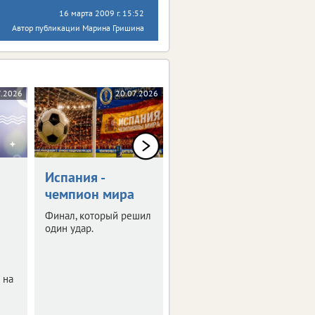
16 марта 2009 г. 15:52
Автор публикации Марина Гришина
7.2026
20.07.2026
17.07.2026
Испания -
Липецкую
чемпион мира
область посетил
Александр
Финал, который решил
Карелин
один удар.
Легендарный
спортсмен,
рекордсмен Книги
 на
Гиннесса пообщался с
детьми из Липецка,
Ельца, Воронежа. И не