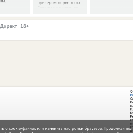
ны.
призером первенства
Европы по плаванию.
.Директ
©
И
С
И
в
И.
Б
Р
Р
e
О
ать о cookie-файлах или изменить настройки браузера. Продолжая поль
д