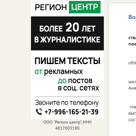
Во
ста
гим
обл
шко
Ана
гла
вып
сос
ООО "Регион центр", ИНН
4817003180