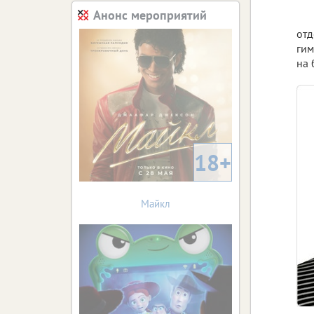
Анонс мероприятий
отд
гим
на 
18+
Майкл