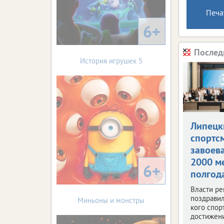
Печа
6+
Послед
История игрушек 5
Липецк
спортс
завоев
2000 м
6+
полгод
Власти ре
поздравил
Миньоны и монстры
кого спор
достижен