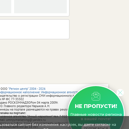
только.
 ООО
"Регион центр" 2004 - 2026
нформационное наполнение: Информационное агентство vRossii.ru
видетельство о регистрации СМИ информационного агентства vRossii.ru
А № ФС 77‑35502
ыдано РОСКОМНАДЗОРом 04 марта 2009г.
НЕ ПРОПУСТИ!
 О. Главного редактора Нарыков А. Н.
аннеры на портале размещаются на правах рекламы.
еклама на портале:
Главные новости региона
екламное агентство "Умный маркетинг" тел. 7-910-267-70-40,
в вашей почте!
mail: umnyy.marketing@yandex.ru
тдельные публикации могут содержать информацию, не предназначенную
зоваться сайтом без изменения настроек, вы даете согласие на
ля пользователей до 18 лет.
ПОДПИСАТЬСЯ