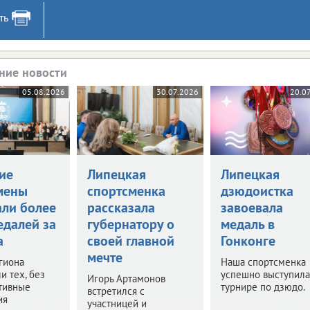
ть
ние новости
05.08.2026
30.07.2026
20.0
ие
Липецкая
Липецкая
мены
спортсменка
дзюдоистка
али более
рассказала
завоевала
едалей за
губернатору о
медаль в
а
своей главной
Гонконге
мечте
гиона
Наша спортсменка
и тех, без
успешно выступила
Игорь Артамонов
тивные
турнире по дзюдо.
встретился с
ия
участницей и