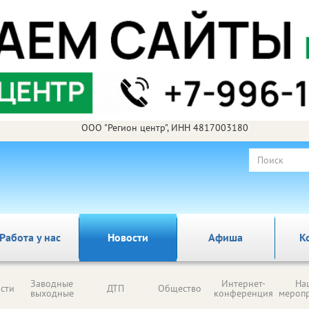
ООО "Регион центр", ИНН 4817003180
Работа у нас
Новости
Афиша
К
Заводные
Интернет-
На
сти
ДТП
Общество
выходные
конференция
мероп