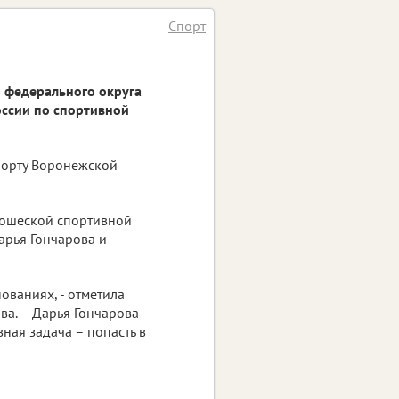
Спорт
о федерального округа
ссии по спортивной
порту Воронежской
ошеской спортивной
арья Гончарова и
ованиях, - отметила
ва. – Дарья Гончарова
ная задача – попасть в