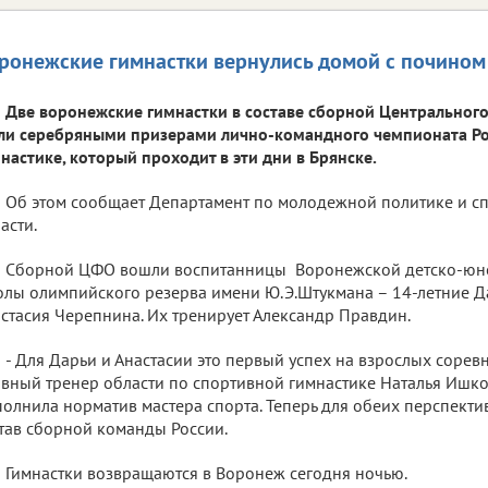
ронежские гимнастки вернулись домой с почином
Две воронежские гимнастки в составе сборной Центральног
ли серебряными призерами лично-командного чемпионата Ро
настике, который проходит в эти дни в Брянске.
Об этом сообщает Департамент по молодежной политике и с
асти.
Сборной ЦФО вошли воспитанницы Воронежской детско-юн
лы олимпийского резерва имени Ю.Э.Штукмана – 14-летние Д
стасия Черепнина. Их тренирует Александр Правдин.
- Для Дарьи и Анастасии это первый успех на взрослых соревн
вный тренер области по спортивной гимнастике Наталья Ишко
олнила норматив мастера спорта. Теперь для обеих перспектив
тав сборной команды России.
Гимнастки возвращаются в Воронеж сегодня ночью.