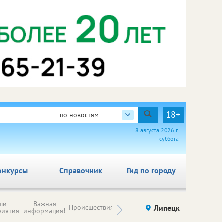
18+
по новостям
8 августа 2026 г.
суббота
онкурсы
Справочник
Гид по городу
Новости
ши
Важная
Происшествия
Здоровье
Липецк
компаний (на
риятия
информация!
правах
рекламы)