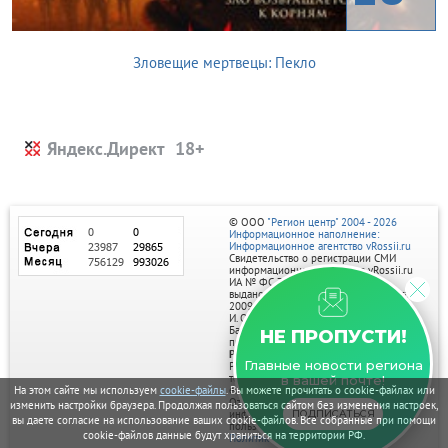
Зловещие мертвецы: Пекло
Яндекс.Директ
© ООО
"Регион центр" 2004 - 2026
Информационное наполнение:
Информационное агентство vRossii.ru
Свидетельство о регистрации СМИ
информационного агентства vRossii.ru
ИА № ФС 77‑35502
выдано РОСКОМНАДЗОРом 04 марта
2009г.
И. О. Главного редактора Нарыков А. Н.
Баннеры на портале размещаются на
НЕ ПРОПУСТИ!
правах рекламы.
Реклама на портале:
Главные новости региона
Рекламное агентство "Умный маркетинг"
тел. 7-910-267-70-40,
в вашей почте!
email: umnyy.marketing@yandex.ru
На этом сайте мы используем
cookie-файлы
. Вы можете прочитать о cookie-файлах или
Отдельные публикации могут содержать
изменить настройки браузера. Продолжая пользоваться сайтом без изменения настроек,
информацию, не предназначенную для
ПОДПИСАТЬСЯ
вы даете согласие на использование ваших cookie-файлов. Все собранные при помощи
пользователей до 18 лет.
cookie-файлов данные будут храниться на территории РФ.
Политика в отношении обработки