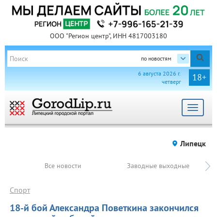
ООО "Регион центр", ИНН 4817003180
по новостям
6 августа 2026 г.
18+
четверг
Toggle
navigat
Липецк
Все новости
Заводные выходные
Спорт
18-й бой Александра Поветкина закончился