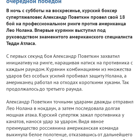
очередной победой
В ночь с субботы на воскресенье, курский боксер
супертяжеловес Александр Поветкин провел свой 18
бой на профессиональном ринге против американца
Лео Нолана. Впервые курянин выступил под
руководством знаменитого американского специалиста
Тедди Атласа.
С первых секунд боя Александр Поветкин захватил
инициативу на ринге, наращивая натиск на противника с
каждым раундом. Курянин комбинациями из множества
ударов без особых усилий пробивал защиту Нолана, а
американец работал на отходах короткими хуками. Так
продолжалось до третьего раунда.
Александр Поветкин точными ударами дважды отправил
Лео Нолана в нокдаун, а затем последовала долгая
мощная атака. Курский супертяж зажал противника у
канатов, нанося удар за ударом. Видя явное
преимущество россиянина американская команда
выкинула белое полотенце, отказавшись от дальнейшего