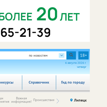
18+
по новостям
6 августа 2026 г.
четверг
онкурсы
Справочник
Гид по городу
Новости
ши
Важная
Происшествия
Здоровье
Липецк
компаний (на
риятия
информация!
правах
рекламы)