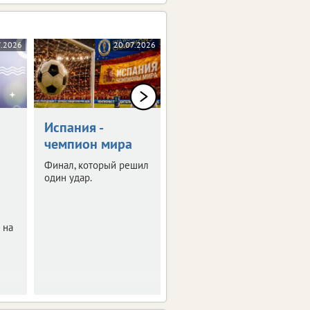
7.2026
20.07.2026
17.07.2026
Испания -
Липецкую
чемпион мира
область посетил
Александр
Финал, который решил
Карелин
один удар.
Легендарный
спортсмен,
рекордсмен Книги
 на
Гиннесса пообщался с
детьми из Липецка,
Ельца, Воронежа. И не
только.