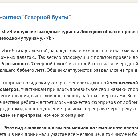
мантика "Северной бухты"
<b>В минувшие выходные туристы Липецкой области провел
еходному туризму. </b>
Изгиб гитары желтой, запах дымка и осенняя палитра, смешан
ожных палаток... Так весело отдохнули и с пользой провели в
16 регионов
в "Северной бухте", в которой состоялся очередн
дящего бабьего лета. Общий слет туристов разделился на три д
Гитарные посиделки у костра сменились длинной
технической
лометров
. Участникам пришлось проявить все свои навыки спо
ентирования, выносливость, технику работы с веревками. Во 
ешествия ребятам встретилось множество сюрпризов от добры
реди ожидало преодоление трясины, переправа через реку, а 
едение переправы, ночной жюмаринг.
-
Этот вид скалолазания мы применили на чемпионате вперв
ета и в нем принимали участие все желающие, в том числе и б