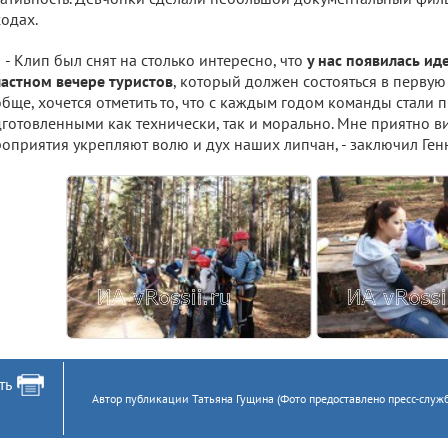
одах.
- Клип был снят на столько интересно, что
у нас появилась иде
астном вечере туристов
, который должен состояться в первую
бще, хочется отметить то, что с каждым годом команды стали 
готовленными как технически, так и морально. Мне приятно в
оприятия укрепляют волю и дух наших липчан, - заключил Ге
ть
Автор публикации Татьяна Гущина (Фото предоставлено пресс-служ