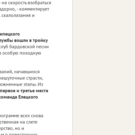
на скорость взобраться
адорно, - комментирует
 скалолазания и
ипецкого
службы вошли в тройку
клуб бардовской песни
ав особую походную
ваний, начавшихся
нешуточные страсти,
ложненные этапы. Из
первое и третье места
 команда Елецкого
рограмме всех снова
твенная на слете
рство, но и
ьм о предстоящих