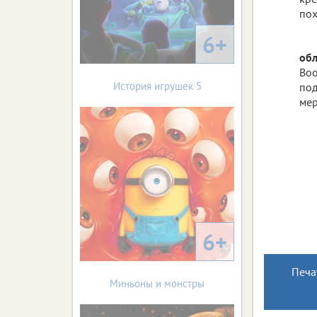
пох
6+
обл
Воо
История игрушек 5
под
мер
6+
Печа
Миньоны и монстры