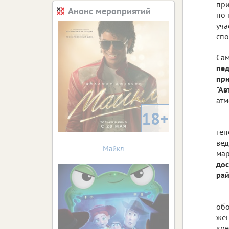
при
Анонс мероприятий
по 
уча
спо
Сам
пед
пр
"Ав
атм
18+
теп
вед
Майкл
мар
дос
ра
обо
жен
кре