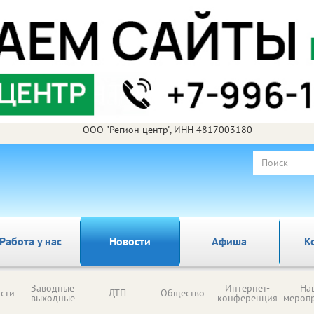
ООО "Регион центр", ИНН 4817003180
Работа у нас
Новости
Афиша
К
Заводные
Интернет-
На
сти
ДТП
Общество
выходные
конференция
мероп