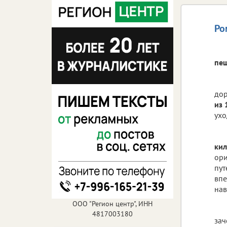
Ро
пеш
дор
из 
ухо
ки
ори
пут
впе
нав
ООО "Регион центр", ИНН
4817003180
зач