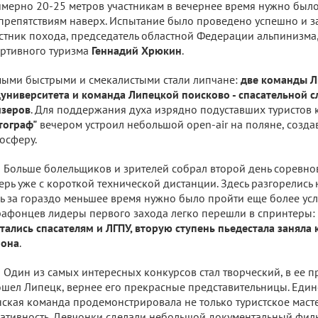
мерно 20-25 метров участникам в вечернее время нужно было 
препятствиям наверх. Испытание было проведено успешно и з
стник похода, председатель областной Федерации альпинизма,
ртивного туризма
Геннадий Хрюкин
.
ыми быстрыми и смекалистыми стали липчане:
две команды Л
университета и команда Липецкой поисково - спасательной 
изеров
. Для поддержания духа изрядно подуставших туристов 
тограф"
вечером устроил небольшой open-аir на поляне, созд
осферу.
Больше болельщиков и зрителей собрал второй день соревно
ерь уже с короткой технической дистанции. Здесь разгорелись 
ь за гораздо меньшее время нужно было пройти еще более ус
афонцев лидеры первого захода легко перешли в спринтеры:
тались спасателям и ЛГПУ, вторую ступень пьедестала заняла
йона
.
Один из самых интересных конкурсов стал творческий, в ее п
шел Липецк, вернее его прекрасные представительницы. Единс
ская команда продемонстрировала не только туристское масте
ативность. Девчонки сделали небольшой документальный фил