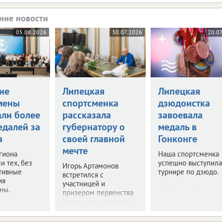
ние новости
05.08.2026
30.07.2026
20.0
ие
Липецкая
Липецкая
мены
спортсменка
дзюдоистка
али более
рассказала
завоевала
едалей за
губернатору о
медаль в
а
своей главной
Гонконге
мечте
гиона
Наша спортсменка
и тех, без
успешно выступила
Игорь Артамонов
тивные
турнире по дзюдо.
встретился с
ия
участницей и
ны.
призером первенства
Европы по плаванию.