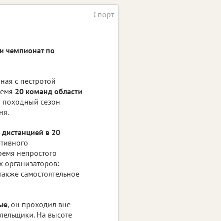
Спорт
и чемпионат по
ная с пестротой
ремя
20 команд области
ой походный сезон
ня.
 дистанцией в 20
ртивного
время непростого
х организаторов:
также самостоятельное
ые
, он проходил вне
олельщики. На высоте