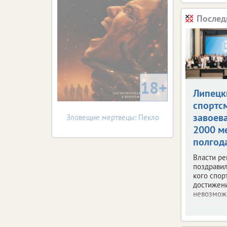
Послед
18+
Липецк
спортс
завоев
Зловещие мертвецы: Пекло
2000 м
полгод
Власти ре
поздравил
кого спор
достижен
невозмож