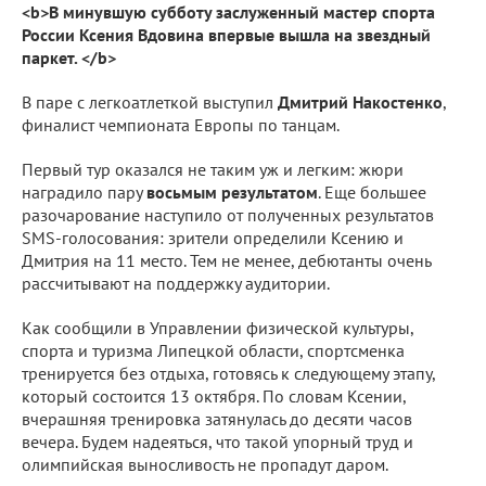
<b>В минувшую субботу заслуженный мастер спорта
России Ксения Вдовина впервые вышла на звездный
паркет. </b>
В паре с легкоатлеткой выступил
Дмитрий Накостенко
,
финалист чемпионата Европы по танцам.
Первый тур оказался не таким уж и легким: жюри
наградило пару
восьмым результатом
. Еще большее
разочарование наступило от полученных результатов
SMS-голосования: зрители определили Ксению и
Дмитрия на 11 место. Тем не менее, дебютанты очень
рассчитывают на поддержку аудитории.
Как сообщили в Управлении физической культуры,
спорта и туризма Липецкой области, спортсменка
тренируется без отдыха, готовясь к следующему этапу,
который состоится 13 октября. По словам Ксении,
вчерашняя тренировка затянулась до десяти часов
вечера. Будем надеяться, что такой упорный труд и
олимпийская выносливость не пропадут даром.