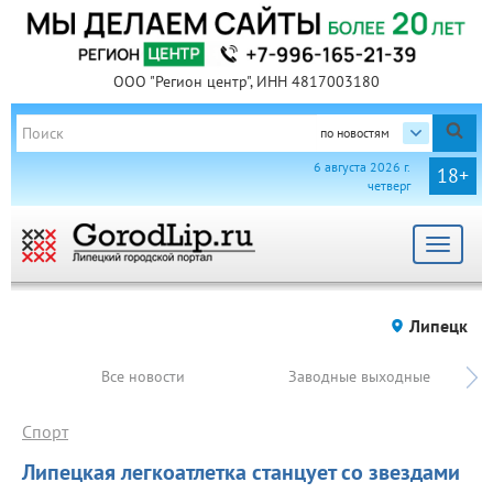
ООО "Регион центр", ИНН 4817003180
по новостям
6 августа 2026 г.
18+
четверг
Toggle
navigat
Липецк
Все новости
Заводные выходные
Спорт
Липецкая легкоатлетка станцует со звездами