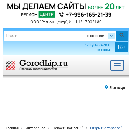
ООО "Регион центр", ИНН 4817003180
по новостям
7 августа 2026 г.
18+
пятница
Toggle
navigat
Липецк
Главная
Интересное
Новости компаний
Открытие торговой