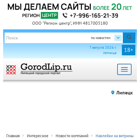
ООО "Регион центр", ИНН 4817003180
по новостям
7 августа 2026 г.
18+
пятница
Toggle
navigat
Липецк
Главная
Интересное
Новости компаний
Наклейки на витрины