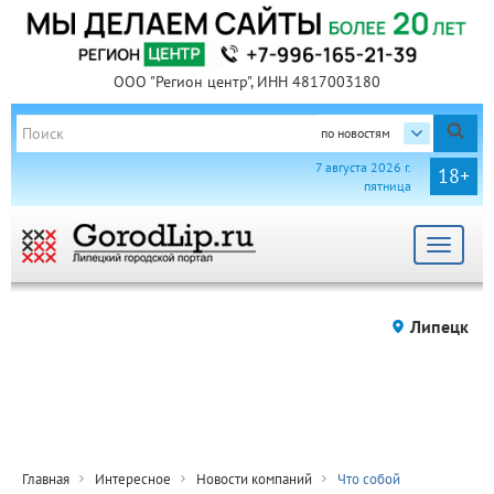
ООО "Регион центр", ИНН 4817003180
по новостям
7 августа 2026 г.
18+
пятница
Toggle
navigat
Липецк
Главная
Интересное
Новости компаний
Что собой