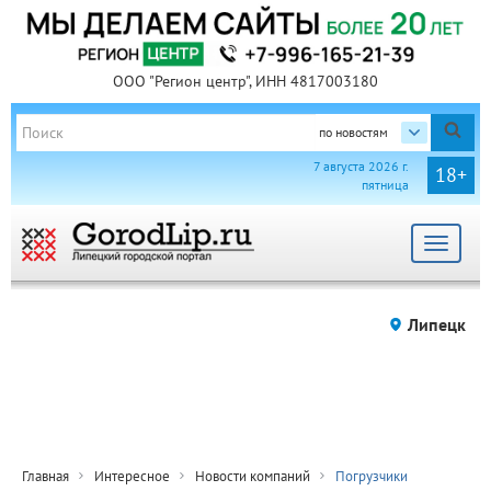
ООО "Регион центр", ИНН 4817003180
по новостям
7 августа 2026 г.
18+
пятница
Toggle
navigat
Липецк
Главная
Интересное
Новости компаний
Погрузчики