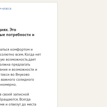
м-класса
иях. Это
ные потребности и
ваться комфортом и
солютно всем. Когда нет
ную возможность дает
олжна предлагать
ания и возможности и
такси во Внуково
ть важного солидного
кономерно.
в своей записной
бращаются. Всегда
мя и отвезут до места