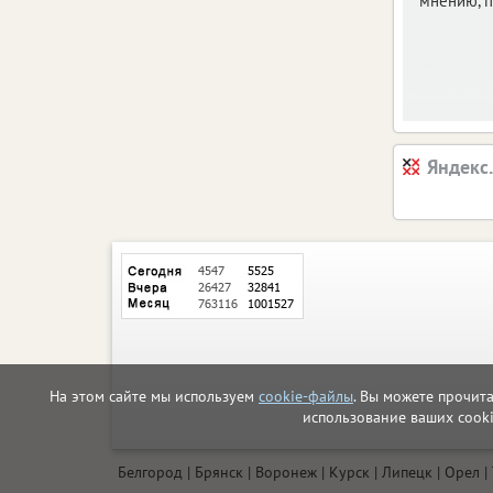
мнению, п
Яндекс
На этом сайте мы используем
cookie-файлы
. Вы можете прочит
использование ваших cook
Белгород
Брянск
Воронеж
Курск
Липецк
Орел