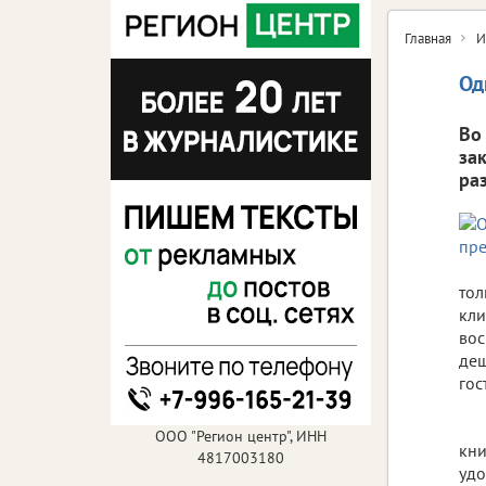
Главная
И
Од
Во
за
ра
тол
кли
вос
деш
гос
ООО "Регион центр", ИНН
кни
4817003180
удо