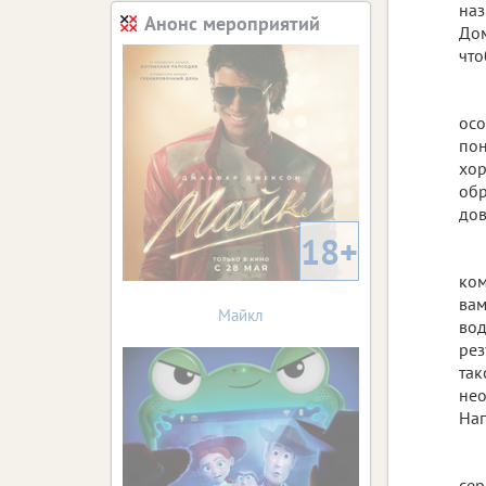
наз
Анонс мероприятий
Дом
что
осо
пон
хор
обр
дов
18+
ком
вам
Майкл
вод
рез
так
нео
Нап
сер