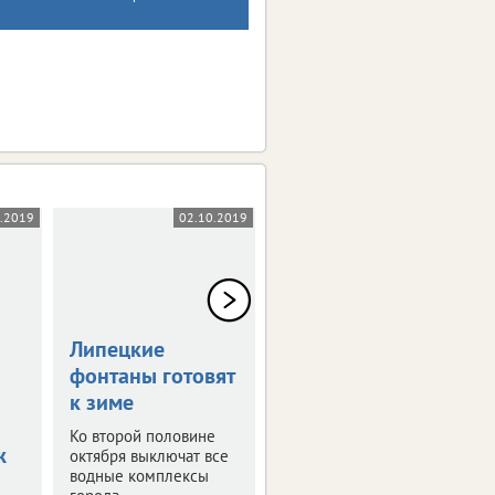
0.2019
02.10.2019
18.09.2019
Липецкие
Экстремалы
фонтаны готовят
разыграют кубок
к зиме
Парка Победы
Ко второй половине
Липчанам покажут
ж
октября выключат все
трюки на роликах и
водные комплексы
скейтборде.