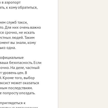
и в аэропорт
ь, к кому обратиться,
ием служб такси,
то. Для них очень важно
ся срочно, не искать
естных людей. Таким
омент вы знали, кому
ько одна.
в официальные
 ваша безопасность. Если
бочно. На деле, частный
т уровень цен. В
й. Кроме того, выбор
аксист может оказаться
ьным последствиям.
е попросту опоздать.
 приглядеться к
 крупные организации.