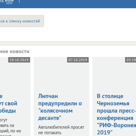
ть
ся к списку новостей
ние новости
28.10.2019
07.10.2019
03.1
е
Липчан
В столице
т свой
предупредили о
Черноземья
обеды
"колясочном
прошла пресс-
десанте"
конференция
огут
"РИФ-Вороне
вать за
Автолюбителей просят
ший, по их
2019"
не потакать