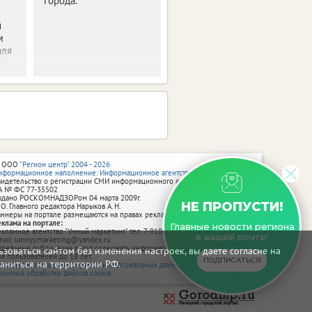
города.
й
м
аля
й.
 ООО
"Регион центр" 2004 - 2026
нформационное наполнение: Информационное агентство vRossii.ru
видетельство о регистрации СМИ информационного агентства vRossii.ru
А № ФС 77‑35502
ыдано РОСКОМНАДЗОРом 04 марта 2009г.
НЕ ПРОПУСТИ!
 О. Главного редактора Нарыков А. Н.
аннеры на портале размещаются на правах рекламы.
еклама на портале:
Главные новости региона
екламное агентство "Умный маркетинг" тел. 7-910-267-70-40,
в вашей почте!
mail: umnyy.marketing@yandex.ru
тдельные публикации могут содержать информацию, не предназначенную
зоваться сайтом без изменения настроек, вы даете согласие на
ля пользователей до 18 лет.
ПОДПИСАТЬСЯ
аниться на территории РФ.
олитика в отношении обработки персональных данных
олитика обработки файлов cookie