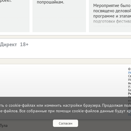
роект.
попрошайкам.
Мероприятие было
посвящено делово
программе и этапа
подготовки фестив
интернет-технологи
.Директ
©
И
С
И
в
И.
Б
Р
Р
e
О
ать о cookie-файлах или изменить настройки браузера. Продолжая поль
д
ie-файлов. Все собранные при помощи cookie-файлов данные будут хр
П
П
Согласен
Тула