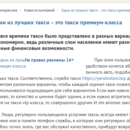
нтересное
Новости компаний
Одни из лучших такси – это такси премиу
ни из лучших такси – это такси премиум-класса
 все времена такси было представлено в разных вариац
кономерно, ведь различные слои населения имеют раз
зные финансовые возможности.
На правах рекламы 16+
При этом пользо
удобством хочется аб
личного авто, подоб
ько такси. Соответственно, служба такси
https://yandextaxi.top
д
ентам различные варианты, чтобы каждый оценил свои пожел
пользовался подходящим для себя вариантом. Если вам нужно 
ево, то качество и ценник будет одним, а если нужно встрети
тя на такси vip класса, то совершенно другим. И это вполне за
Люди, регулярно пользующиеся услугами такси, всегда имеют 
жке или в памяти телефон службы, в которую они регулярно о
бно точно знать, где вас обслужат качественно, прибудут вовре