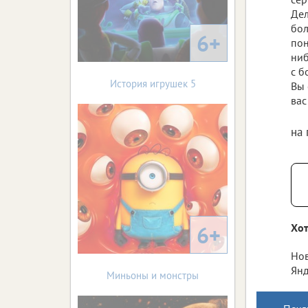
Дел
бол
6+
пон
ниб
с б
История игрушек 5
Вы 
вас
на
6+
Хот
Нов
Янд
Миньоны и монстры