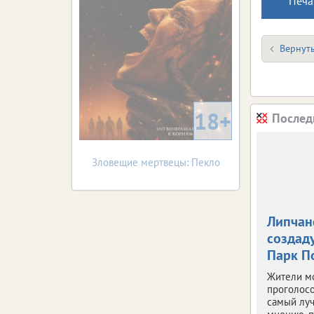
Печа
Вернуть
18+
Послед
Зловещие мертвецы: Пекло
Липчан
создаду
Парк П
Жители м
проголосо
самый луч