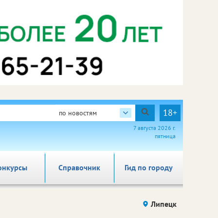
18+
по новостям
7 августа 2026 г.
пятница
онкурсы
Справочник
Гид по городу
Липецк