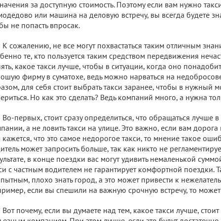
начения за доступную стоимость. Поэтому если вам нужно такс
одедово или машина на деловую встречу, вы всегда будете знат
бы не попасть впросак.
К сожалению, не все могут похвастаться таким отличным знан
бенно те, кто пользуется таким средством передвижения нечас
ять, какое такси лучше, чтобы в ситуации, когда оно понадобит
ошую фирму в суматохе, ведь можно нарваться на недобросов
азом, для себя стоит выбрать такси заранее, чтобы в нужный м
ериться. Но как это сделать? Ведь компаний много, а нужна тол
Во-первых, стоит сразу определиться, что обращаться лучше 
пании, а не ловить такси на улице. Это важно, если вам дорога
 кажется, что это самое недорогое такси, то мнение такое оши
итель может запросить больше, так как никто не регламентируе
ультате, в конце поездки вас могут удивить немаленькой суммо
си с частным водителем не гарантирует комфортной поездки. Т
пытным, плохо знать город, а это может привести к нежелател
ример, если вы спешили на важную срочную встречу, то может
Вот почему, если вы думаете над тем, какое такси лучше, стоит
ьезным компаниям. При этом лучше, если это будут достаточно