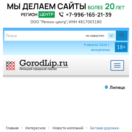
ООО "Регион центр", ИНН 4817003180
по новостям
9 августа 2026 г.
18+
воскресенье
Toggle
navigat
Липецк
Главная
Интересное
Новости компаний
Беговая дорожка -