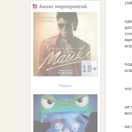
ста
Анонс мероприятий
одн
дос
соо
мал
игр
под
18+
осв
Майкл
что
не 
воз
на