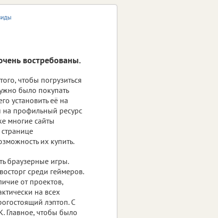
виды
очень востребованы.
того, чтобы погрузиться
нужно было покупать
его установить её на
и на профильный ресурс
же многие сайты
 странице
зможность их купить.
ть браузерные игры.
восторг среди геймеров.
личие от проектов,
актически на всех
рогостоящий лэптоп. С
. Главное, чтобы было