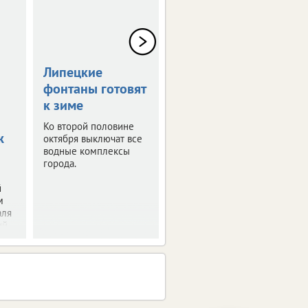
Липецкие
Экстремалы
фонтаны готовят
разыграют кубок
к зиме
Парка Победы
Ко второй половине
Липчанам покажут
ж
октября выключат все
трюки на роликах и
водные комплексы
скейтборде.
города.
й
м
аля
й.