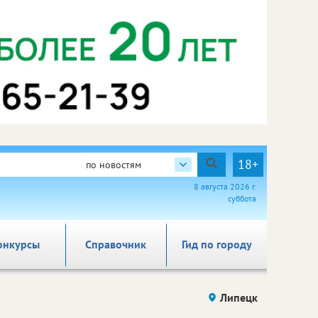
18+
по новостям
8 августа 2026 г.
суббота
онкурсы
Справочник
Гид по городу
Липецк