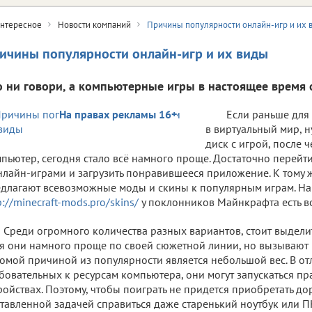
нтересное
Новости компаний
Причины популярности онлайн-игр и их 
ичины популярности онлайн-игр и их виды
о ни говори, а компьютерные игры в настоящее время 
На правах рекламы 16+
Если раньше для 
в виртуальный мир, 
диск с игрой, после ч
пьютер, сегодня стало всё намного проще. Достаточно перейт
нлайн-играми и загрузить понравившееся приложение. К тому 
длагают всевозможные моды и скины к популярным играм. На
p://minecraft-mods.pro/skins/
у поклонников Майнкрафта есть во
Среди огромного количества разных вариантов, стоит выдели
я они намного проще по своей сюжетной линии, но вызывают 
омой причиной из популярности является небольшой вес. В от
бовательных к ресурсам компьютера, они могут запускаться пр
ройствах. Поэтому, чтобы поиграть не придется приобретать до
тавленной задачей справиться даже старенький ноутбук или ПК