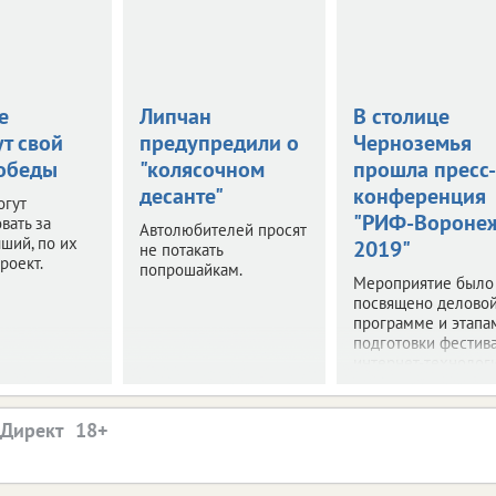
е
Липчан
В столице
т свой
предупредили о
Черноземья
обеды
"колясочном
прошла пресс-
десанте"
конференция
огут
"РИФ-Вороне
вать за
Автолюбителей просят
ший, по их
2019"
не потакать
роект.
попрошайкам.
Мероприятие было
посвящено делово
программе и этапа
подготовки фестив
интернет-технологи
.Директ