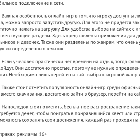
бильное подключение к сети.
Важная особенность онлайн-игр в том, что игроку доступны л
а, можно запросто запустить другую. Для этого не придется за
таточно нажать на загрузку. Для удобства выбора на сайтах с 
тветствующие разделы. Здесь представлены приложения для де
ьчиков и девочек. Также они разделены по жанрам, что очень 
ушки определенных тематик.
Если у человек практически нет времени на отдых, тогда флэ
ойдут. Они достаточно простые, поэтому не нужные определен
оит. Необходимо лишь перейти на сайт выбрать игровой жанр и
Также стоит отметить популярность онлайн-игр среди офисны
 вместо скачивания, достаточно зайти в браузер, перейти на сай
Напоследок стоит отметить, бесплатное распространение таки
требуется денег, чтобы поиграть в понравившийся квест или стре
можность сохранять свои достижения, каждый раз проходя на
 правах рекламы 16+