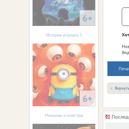
6+
Хот
История игрушек 5
Нов
Янд
Печа
Вернуть
6+
Миньоны и монстры
Послед