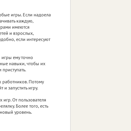
юбые игры. Если надоела
качивать каждую,
играми имеются
тей и взрослых,
удобно, если интересуют
ш игры ему точно
ные навыки, чтобы их
 приступать.
х работников. Потому
т и запустить игру.
х игр. От пользователя
лялку. Более того, есть
 новый уровень.