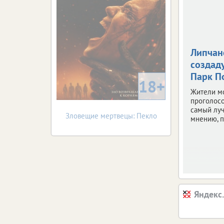
Липчан
создаду
Парк П
18+
Жители м
проголосо
самый луч
Зловещие мертвецы: Пекло
мнению, п
Яндекс