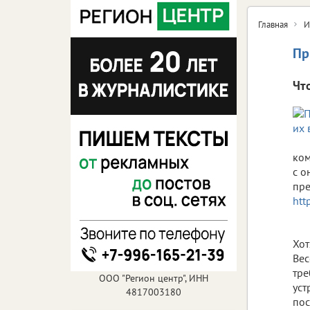
Главная
И
Пр
Чт
ком
с о
пре
htt
Хот
Вес
тре
ООО "Регион центр", ИНН
уст
4817003180
пос