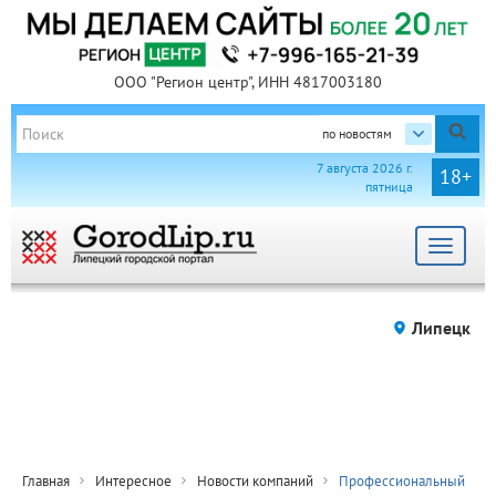
ООО "Регион центр", ИНН 4817003180
по новостям
7 августа 2026 г.
18+
пятница
Toggle
navigat
Липецк
Главная
Интересное
Новости компаний
Профессиональный