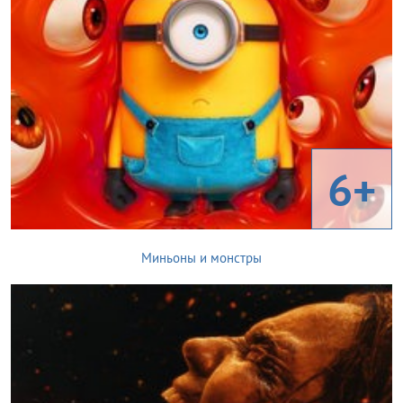
6+
Миньоны и монстры