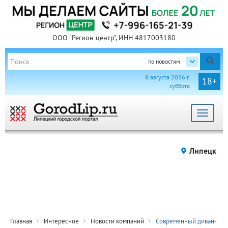
ООО "Регион центр", ИНН 4817003180
по новостям
8 августа 2026 г.
18+
суббота
Toggle
navigat
Липецк
Главная
Интересное
Новости компаний
Современный диван-