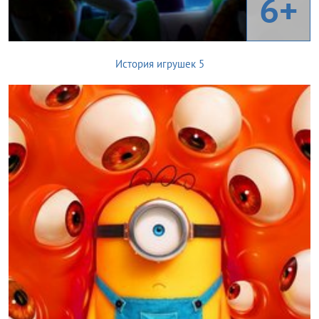
6+
История игрушек 5