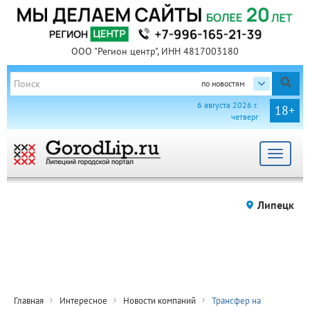
ООО "Регион центр", ИНН 4817003180
по новостям
6 августа 2026 г.
18+
четверг
Toggle
navigat
Липецк
Главная
Интересное
Новости компаний
Трансфер на