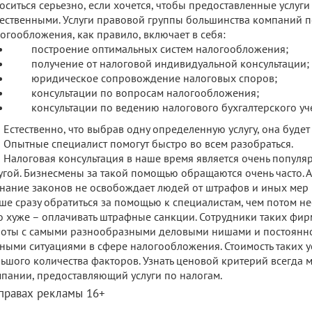
оситься серьезно, если хочется, чтобы предоставленные услуг
ественными. Услуги правовой группы большинства компаний 
огообложения, как правило, включает в себя:
построение оптимальных систем налогообложения;
получение от налоговой индивидуальной консультации;
юридическое сопровождение налоговых споров;
консультации по вопросам налогообложения;
консультации по ведению налогового бухгалтерского уче
Естественно, что выбрав одну определенную услугу, она будет
Опытные специалист помогут быстро во всем разобраться.
Налоговая консультация в наше время является очень попул
угой. Бизнесмены за такой помощью обращаются очень часто. А 
нание законов не освобождает людей от штрафов и иных мер н
ше сразу обратиться за помощью к специалистам, чем потом не
о хуже – оплачивать штрафные санкции. Сотрудники таких фи
оты с самыми разнообразными деловыми нишами и постоянно
ными ситуациями в сфере налогообложения. Стоимость таких ус
ьшого количества факторов. Узнать ценовой критерий всегда 
пании, предоставляющий услуги по налогам.
 правах рекламы 16+