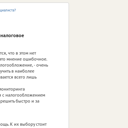
циалиста?
 налоговое
ся, что в этом нет
 это мнение ошибочное.
логообложение, - очень
учить в наиболее
вается всего лишь
 мониторинга
ли с налогообложением
решить быстро и за
щь. К их выбору стоит