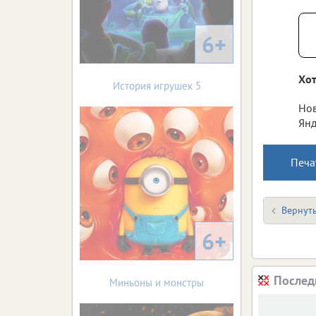
6+
Хот
История игрушек 5
Нов
Янд
Печа
Вернуть
6+
Послед
Миньоны и монстры