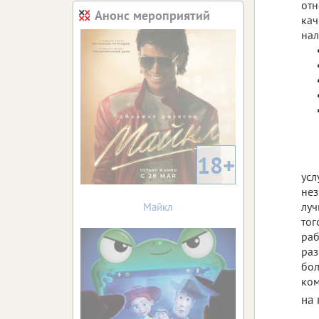
отн
Анонс мероприятий
кач
нал
18+
усл
нез
луч
Майкл
тог
раб
раз
бол
ком
на