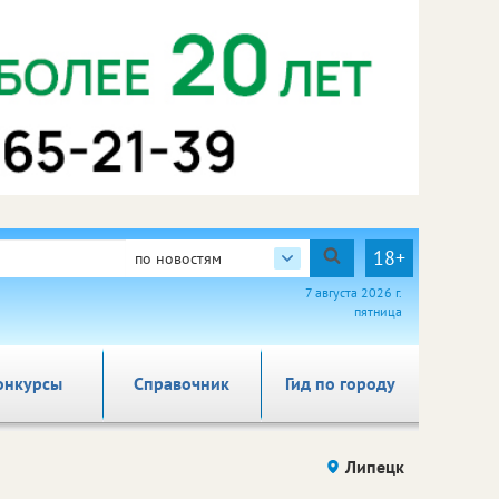
18+
по новостям
7 августа 2026 г.
пятница
онкурсы
Справочник
Гид по городу
Липецк