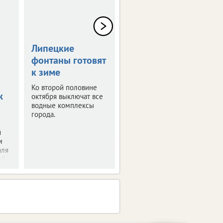
Липецкие
Экстремалы
фонтаны готовят
разыграют кубок
к зиме
Парка Победы
Ко второй половине
Липчанам покажут
ж
октября выключат все
трюки на роликах и
водные комплексы
скейтборде.
города.
й
м
аля
й.