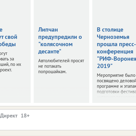
е
Липчан
В столице
т свой
предупредили о
Черноземья
обеды
"колясочном
прошла пресс-
десанте"
конференция
огут
"РИФ-Вороне
вать за
Автолюбителей просят
ший, по их
2019"
не потакать
роект.
попрошайкам.
Мероприятие было
посвящено делово
программе и этапа
подготовки фестив
интернет-технологи
.Директ