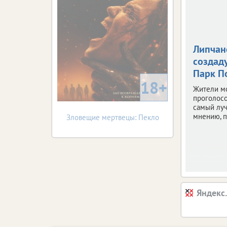
Липчан
создаду
Парк П
18+
Жители м
проголосо
самый луч
мнению, п
Зловещие мертвецы: Пекло
Яндекс