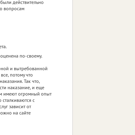
и были действительно
по вопросам
та.
 оценена по-своему.
ярной и вытребованной
все, потому что
аказания. Так что,
сти наказание, и еще
рм имеют огромный опыт
 сталкиваются с
луг зависит от
можно на сайте