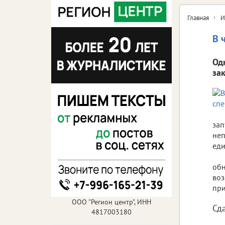
Главная
И
В 
Од
за
зап
неп
еди
обн
воз
при
ООО "Регион центр", ИНН
Сд
4817003180