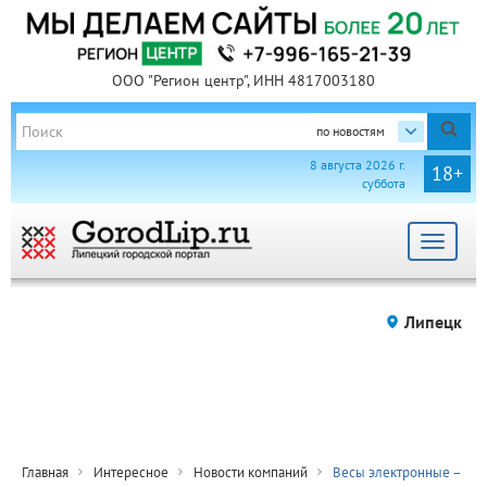
ООО "Регион центр", ИНН 4817003180
по новостям
8 августа 2026 г.
18+
суббота
Toggle
navigat
Липецк
Главная
Интересное
Новости компаний
Весы электронные –