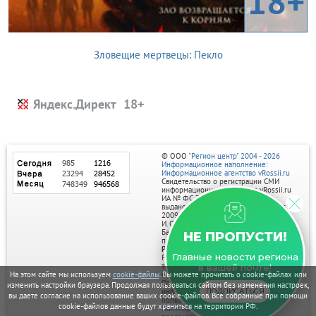
18+
Зловещие мертвецы: Пекло
Яндекс.Директ
© ООО
"Регион центр" 2004 - 2026
Информационное наполнение:
Информационное агентство vRossii.ru
Свидетельство о регистрации СМИ
информационного агентства vRossii.ru
ИА № ФС 77‑35502
выдано РОСКОМНАДЗОРом 04 марта
2009г.
И. О. Главного редактора Нарыков А. Н.
Баннеры на портале размещаются на
НЕ ПРОПУСТИ!
правах рекламы.
Реклама на портале:
Главные новости региона
Рекламное агентство "Умный маркетинг"
тел. 7-910-267-70-40,
в вашей почте!
email: umnyy.marketing@yandex.ru
На этом сайте мы используем
cookie-файлы
. Вы можете прочитать о cookie-файлах или
Отдельные публикации могут содержать
изменить настройки браузера. Продолжая пользоваться сайтом без изменения настроек,
информацию, не предназначенную для
ПОДПИСАТЬСЯ
вы даете согласие на использование ваших cookie-файлов. Все собранные при помощи
пользователей до 18 лет.
cookie-файлов данные будут храниться на территории РФ.
Политика в отношении обработки