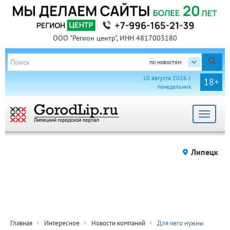
ООО "Регион центр", ИНН 4817003180
по новостям
10 августа 2026 г.
18+
понедельник
Toggle
navigat
Липецк
Главная
Интересное
Новости компаний
Для чего нужны