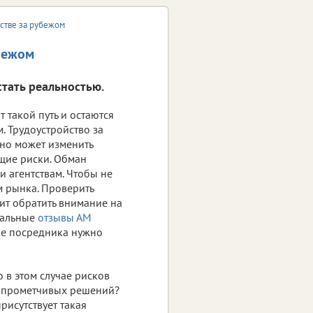
йстве за рубежом
убежом
стать реальностью.
 такой путь и остаются
. Трудоустройство за
но может изменить
ющие риски. Обман
и агентствам. Чтобы не
 рынка. Проверить
оит обратить внимание на
еальные
отзывы АМ
ке посредника нужно
 в этом случае рисков
 опрометчивых решений?
присутствует такая