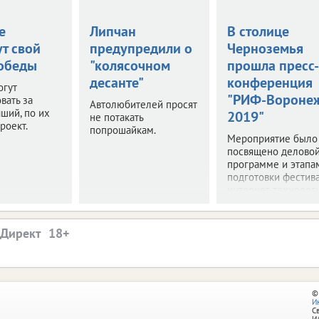
е
Липчан
В столице
т свой
предупредили о
Черноземья
обеды
"колясочном
прошла пресс-
десанте"
конференция
огут
"РИФ-Вороне
вать за
Автолюбителей просят
ший, по их
2019"
не потакать
роект.
попрошайкам.
Мероприятие было
посвящено делово
программе и этапа
подготовки фестив
интернет-технологи
.Директ
©
И
С
И