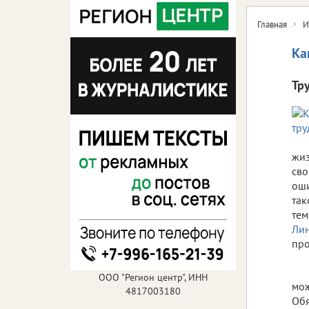
Главная
И
Ка
Тр
жиз
сво
оши
так
тем
Лин
про
ООО "Регион центр", ИНН
мож
4817003180
Обя