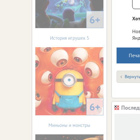
6+
Хот
Нов
Янд
История игрушек 5
Печа
Вернуть
6+
Послед
Миньоны и монстры