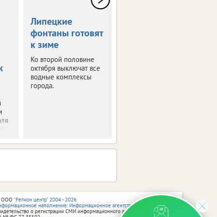
Липецкие
Экстремалы
фонтаны готовят
разыграют кубок
к зиме
Парка Победы
Ко второй половине
Липчанам покажут
ж
октября выключат все
трюки на роликах и
водные комплексы
скейтборде.
города.
й
м
аля
й.
 ООО
"Регион центр" 2004 - 2026
нформационное наполнение: Информационное агентство vRossii.ru
видетельство о регистрации СМИ информационного агентства vRossii.ru
А № ФС 77‑35502