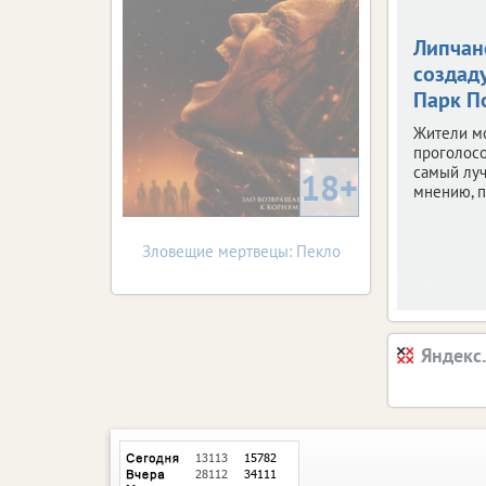
Липчан
создаду
Парк П
Жители м
проголосо
самый луч
18+
мнению, п
Зловещие мертвецы: Пекло
Яндекс