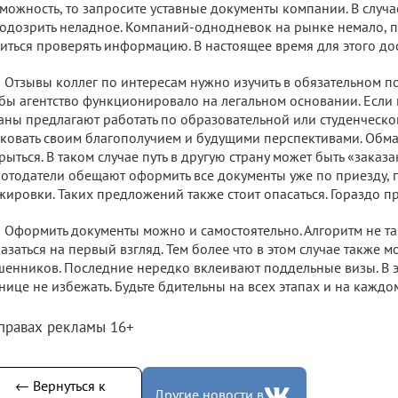
можность, то запросите уставные документы компании. В случае
одозрить неладное. Компаний-однодневок на рынке немало, 
иться проверять информацию. В настоящее время для этого до
Отзывы коллег по интересам нужно изучить в обязательном по
бы агентство функционировало на легальном основании. Если
аны предлагают работать по образовательной или студенческой
ковать своим благополучием и будущими перспективами. Обма
рыться. В таком случае путь в другую страну может быть «заказ
отодатели обещают оформить все документы уже по приезду,
жировки. Таких предложений также стоит опасаться. Гораздо пр
Оформить документы можно и самостоятельно. Алгоритм не та
азаться на первый взгляд. Тем более что в этом случае также м
енников. Последние нередко вклеивают поддельные визы. В э
нице не избежать. Будьте бдительны на всех этапах и на каждо
 правах рекламы 16+
← Вернуться к
Другие новости в