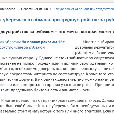
нтересное
Новости компаний
Как уберечься от обмана при трудоустро
к уберечься от обмана при трудоустройстве за р
удоустройство за рубежом – это мечта, которая может 
На правах рекламы 16+
Многие выбирают
довольны результатом
рубежом действитель
нь в лучшую сторону. Однако не стоит забывать про существу
йственен не только посредникам и прямым работодателям, но 
биться, необходимо доверять только проверенным участникам
овую посредством интернета не составит труда. Кроме того, ст
атические форумы. В их рамках действительно можно найти р
гвиста
или компромат на прочих участников рынка. При поис
явить предельную бдительность и внимательность.
Многие предпочитают практиковать самодеятельность. Однако
ет быть ещё больше. Как же уберечь себя от необдуманных и
зательно стоит узнать историю того или иного агентства. Если 