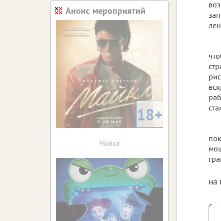
воз
Анонс мероприятий
зап
лен
что
стр
рис
вск
раб
ста
18+
пок
Майкл
мош
гра
на