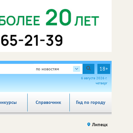
18+
по новостям
6 августа 2026 г.
четверг
онкурсы
Справочник
Гид по городу
Липецк