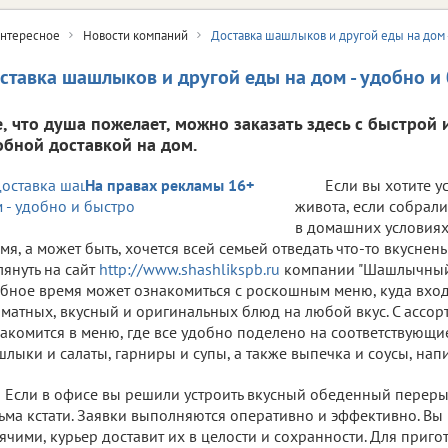
нтересное
Новости компаний
Доставка шашлыков и другой еды на дом 
ставка шашлыков и другой еды на дом - удобно и
е, что душа пожелает, можно заказать здесь с быстрой 
обной доставкой на дом.
На правах рекламы 16+
Если вы хотите у
живота, если собрали
в домашних условиях
мя, а может быть, хочется всей семьей отведать что-то вкуснен
лянуть на сайт
http://www.shashlikspb.ru
компании "Шашлычный 
бное время может ознакомиться с роскошным меню, куда вход
матных, вкусный и оригинальных блюд на любой вкус. С ассо
акомится в меню, где все удобно поделено на соответствующие 
лыки и салаты, гарниры и супы, а также выпечка и соусы, напи
Если в офисе вы решили устроить вкусный обеденный перерыв
ьма кстати. Заявки выполняются оперативно и эффективно. Вы
ячими, курьер доставит их в целости и сохранности. Для приго