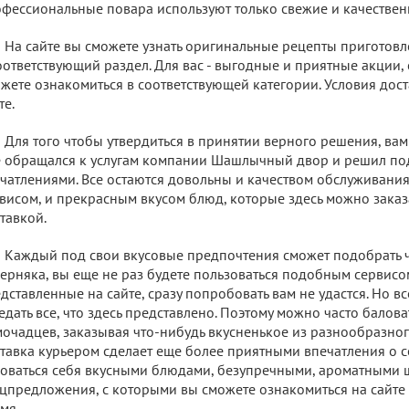
фессиональные повара используют только свежие и качествен
На сайте вы сможете узнать оригинальные рецепты приготовле
оответствующий раздел. Для вас - выгодные и приятные акции,
жете ознакомиться в соответствующей категории. Условия дос
те.
Для того чтобы утвердиться в принятии верного решения, вам 
 обращался к услугам компании Шашлычный двор и решил по
чатлениями. Все остаются довольны и качеством обслуживания
висом, и прекрасным вкусом блюд, которые здесь можно заказ
тавкой.
Каждый под свои вкусовые предпочтения сможет подобрать ч
ерняка, вы еще не раз будете пользоваться подобным сервисом
дставленные на сайте, сразу попробовать вам не удастся. Но все
едать все, что здесь представлено. Поэтому можно часто балова
очадцев, заказывая что-нибудь вкусненькое из разнообразног
тавка курьером сделает еще более приятными впечатления о с
оваться себя вкусными блюдами, безупречными, ароматными ш
цпредложения, с которыми вы сможете ознакомиться на сайте 
мя.