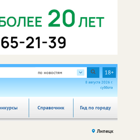
18+
по новостям
8 августа 2026 г.
суббота
онкурсы
Справочник
Гид по городу
Липецк