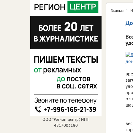
Главная
И
До
Вс
уд
вре
заг
удо
аро
озн
шаш
ООО "Регион центр", ИНН
вес
4817003180
гор