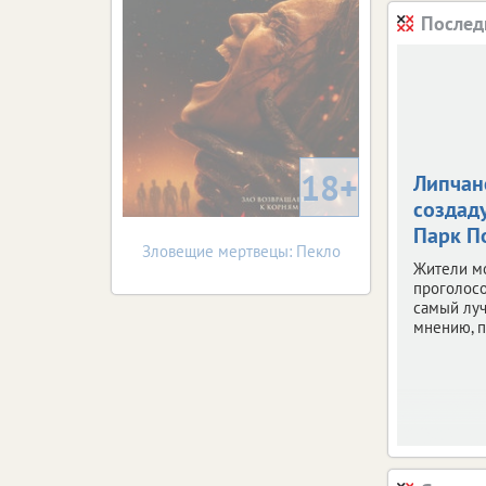
Послед
18+
Липчан
создаду
Парк П
Зловещие мертвецы: Пекло
Жители м
проголосо
самый луч
мнению, п