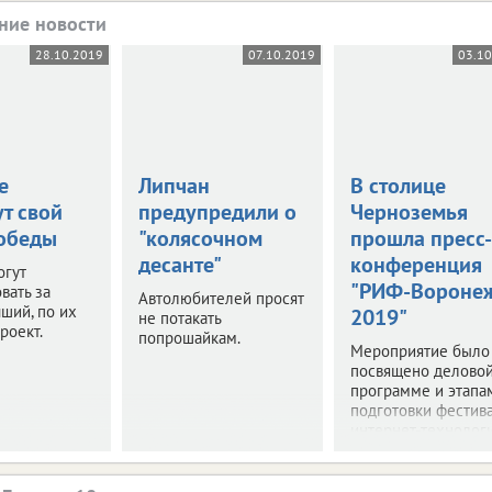
ние новости
28.10.2019
07.10.2019
03.1
е
Липчан
В столице
т свой
предупредили о
Черноземья
обеды
"колясочном
прошла пресс-
десанте"
конференция
огут
"РИФ-Вороне
вать за
Автолюбителей просят
ший, по их
2019"
не потакать
роект.
попрошайкам.
Мероприятие было
посвящено делово
программе и этапа
подготовки фестив
интернет-технологи