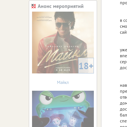
про
Анонс мероприятий
в с
смо
сай
уже
впе
сер
18+
дос
Майкл
нав
пре
отв
дом
дос
бал
спе
вре