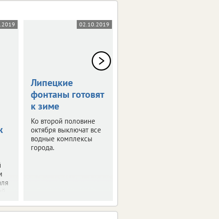
0.2019
02.10.2019
18.09.2019
Липецкие
Экстремалы
фонтаны готовят
разыграют кубок
к зиме
Парка Победы
Ко второй половине
Липчанам покажут
ж
октября выключат все
трюки на роликах и
водные комплексы
скейтборде.
города.
й
м
аля
й.