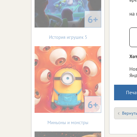
на
6+
История игрушек 5
Хот
Нов
Янд
Печа
6+
Вернуть
Миньоны и монстры