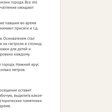
изни города. Все это
печатления ожидают
ие павшим во время
нимают присяги и т.д.
а. Основателем стал
 на гастроли в столицу.
новки для детей и
ировано каждому.
й города. Нижний ярус
колько метров.
посещение оставит
абочую, выделить какое-
 исторические памятники
время.