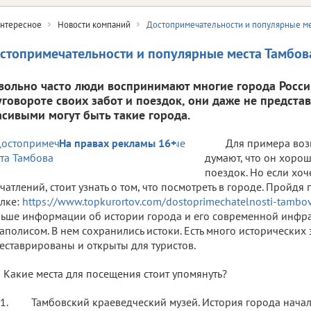
нтересное
Новости компаний
Достопримечательности и популярные ме
стопримечательности и популярные места Тамбов
вольно часто люди воспринимают многие города Росси
уговороте своих забот и поездок, они даже не предста
асивыми могут быть такие города.
На правах рекламы 16+
Для примера воз
думают, что он хоро
поездок. Но если хоч
чатлений, стоит узнать о том, что посмотреть в городе. Пройдя 
лке:
https://www.topkurortov.com/dostoprimechatelnosti-tambo
ьше информации об истории города и его современной инфрас
аполисом. В нем сохранились истоки. Есть много исторических
еставрированы и открыты для туристов.
Какие места для посещения стоит упомянуть?
Тамбовский краеведческий музей. История города начала