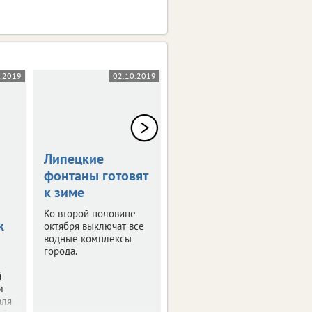
0.2019
02.10.2019
18.09.2019
Липецкие
Экстремалы
фонтаны готовят
разыграют кубок
к зиме
Парка Победы
Ко второй половине
Липчанам покажут
ж
октября выключат все
трюки на роликах и
водные комплексы
скейтборде.
города.
й
м
аля