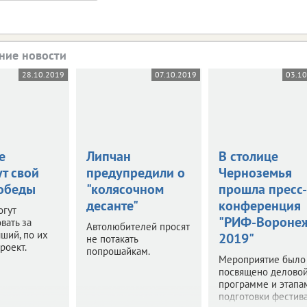
ние новости
28.10.2019
07.10.2019
03.1
е
Липчан
В столице
т свой
предупредили о
Черноземья
обеды
"колясочном
прошла пресс-
десанте"
конференция
огут
"РИФ-Вороне
вать за
Автолюбителей просят
ший, по их
2019"
не потакать
роект.
попрошайкам.
Мероприятие было
посвящено делово
программе и этапа
подготовки фестив