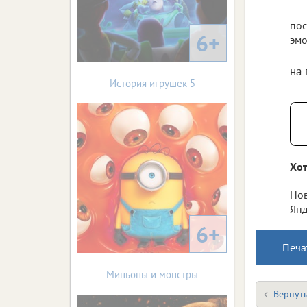
пос
6+
эмо
на
История игрушек 5
Хот
Нов
Янд
6+
Печа
Миньоны и монстры
Вернуть