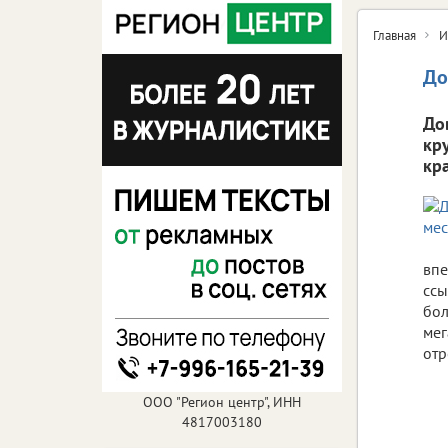
Главная
И
До
До
кр
кр
впе
ссы
бол
мег
отр
ООО "Регион центр", ИНН
4817003180