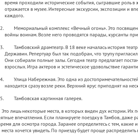
время проходили исторические события, сыгравшие роль в ж
отражается в музее. Интересные экскурсии, экспозиции и в
каждого.
Мемориальный комплекс «Вечный огонь». Это посвящен
войны воинам. Возле него проводятся парады, курсанты при
Тамбовский драмтеатр. В 18 веке началась история театр
Державин. Репертуар был так подобран, что трупу пригласили
Они собирали полные залы. Сегодня театр предлагает поста
взрослых. Игра актеров и эстетическое удовольствие гарант
Улица Набережная. Это одна из достопримечательносте
находится сразу возле реки. Верхний ярус приподнят на нес
Тамбовская картинная галерея.
Это лишь некоторые места, в которых виден дух истории. Их 
ятные впечатления. Если планируете поездку в Тамбов, даже р
время для осмотра города. Заранее определитесь с тем, какие
 места хочется увидеть. По приезду будет проще распределить 