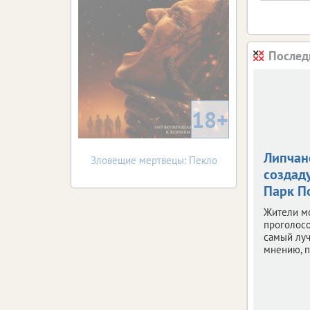
Послед
18+
Липчан
Зловещие мертвецы: Пекло
создаду
Парк П
Жители м
проголосо
самый луч
мнению, п