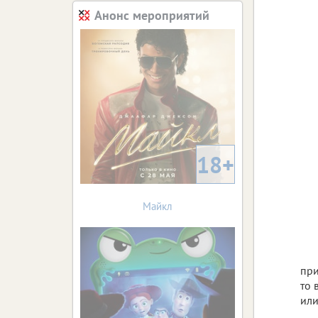
Анонс мероприятий
18+
Майкл
при
то 
или