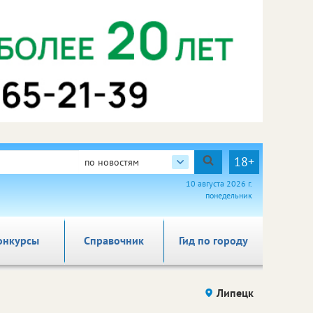
18+
по новостям
10 августа 2026 г.
понедельник
онкурсы
Справочник
Гид по городу
Липецк