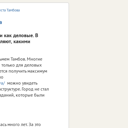
ста Тамбова
а
и как деловые. В
вляют, какими
ьмем Тамбов. Многие
ш только для деловых
ется получить максимум
по
va/
можно увидеть
труктуре. Город не стал
 зданий, которые были
сь много лет. За это