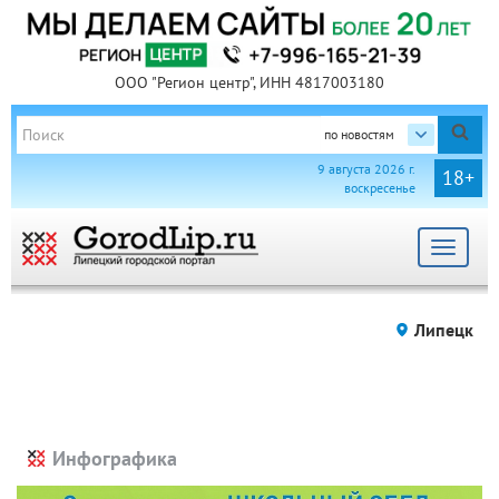
ООО "Регион центр", ИНН 4817003180
по новостям
9 августа 2026 г.
18+
воскресенье
Toggle
navigat
Липецк
Инфографика