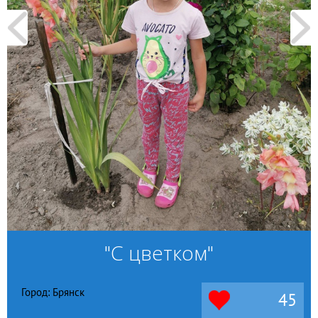
"С цветком"
Город: Брянск
45