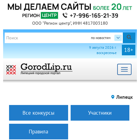
ООО "Регион центр", ИНН 4817003180
по новостям
9 августа 2026 г.
18+
воскресенье
Toggle
navigat
Липецк
Все конкурсы
Участники
Правила