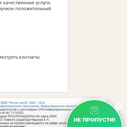
 качественные услуги.
олучили положительный
смотреть контакты
 ООО
"Регион центр" 2004 - 2026
нформационное наполнение: Информационное агентство vRossii.ru
видетельство о регистрации СМИ информационного агентства vRossii.ru
А № ФС 77‑35502
ыдано РОСКОМНАДЗОРом 04 марта 2009г.
НЕ ПРОПУСТИ!
 О. Главного редактора Нарыков А. Н.
аннеры на портале размещаются на правах рекламы.
еклама на портале: