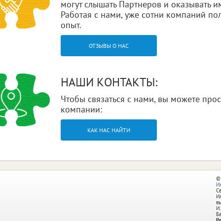
могут слышать Партнеров и оказывать им
Работая с нами, уже сотни компаний п
опыт.
ОТЗЫВЫ О НАС
НАШИ КОНТАКТЫ:
Чтобы связаться с нами, вы можете про
компании:
КАК НАС НАЙТИ
©
И
С
И
в
И.
Б
Р