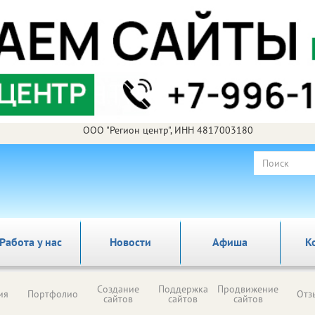
ООО "Регион центр", ИНН 4817003180
Работа у нас
Новости
Афиша
К
Создание
Поддержка
Продвижение
ия
Портфолио
Отз
сайтов
сайтов
сайтов