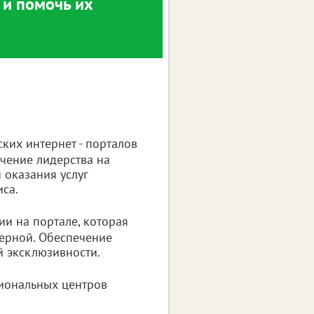
 и помочь их
ких интернет - порталов
ечение лидерства на
 оказания услуг
са.
и на портале, которая
верной. Обеспечение
й эксклюзивности.
иональных центров