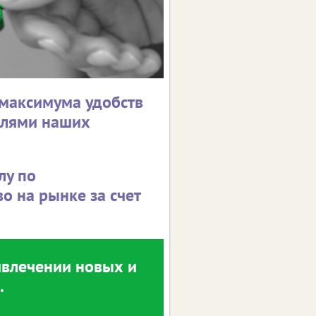
максимума удобств
елями наших
лу по
о на рынке за счет
ивлечении новых и
.