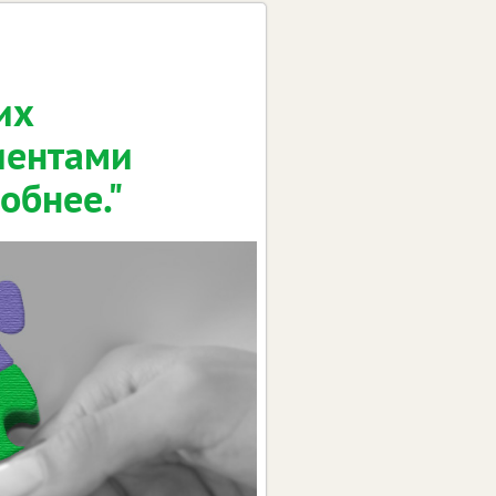
их
иентами
обнее."