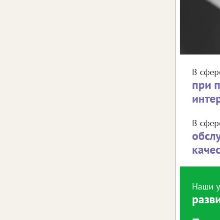
В сфер
при 
инте
В сфер
обсл
каче
Наши у
разв