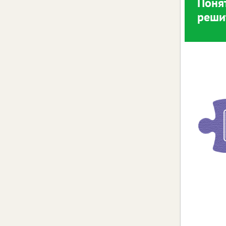
Поня
реши