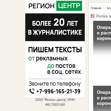
Главная
Бл
Ponka в
Опера
Опер
о рас
о 
корон
кор
19 октября
С нач
зареги
(+1
коронав
собрал
распрос
ЦФО 
Опера
Опер
о рас
о 
ООО "Регион центр", ИНН
корон
4817003180
кор