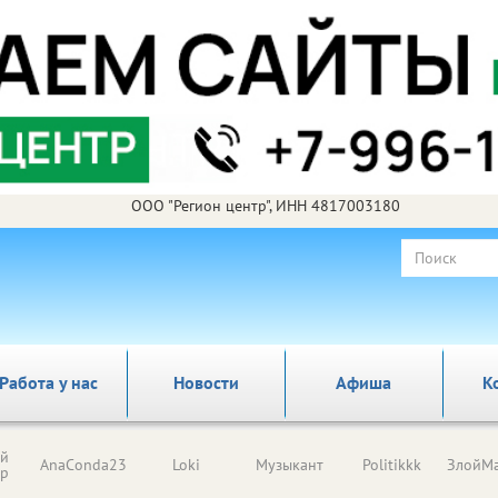
ООО "Регион центр", ИНН 4817003180
Работа у нас
Новости
Афиша
К
ый
AnaConda23
Loki
Музыкант
Politikkk
ЗлойМа
ор