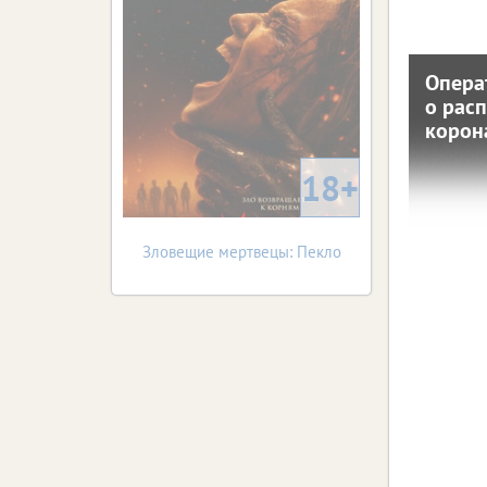
распрос
ЦФО 
Опера
Опер
о рас
о 
корон
кор
18+
5 октября 
С нач
зареги
(+2
Зловещие мертвецы: Пекло
коронав
собрал
распрос
ЦФО 