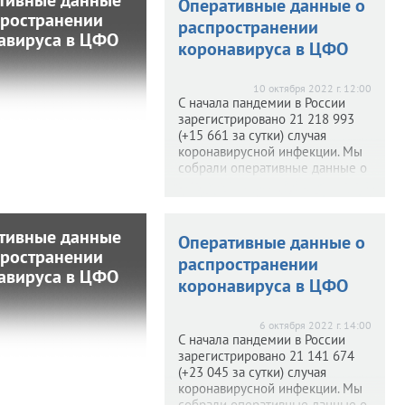
ативные данные
Оперативные данные о
пространении
распространении
распространении
авируса в ЦФО
онавируса в ЦФО
коронавируса в ЦФО
 2022 г. 12:19
10 октября 2022 г. 12:00
ала пандемии в России
С начала пандемии в России
стрировано 21 232 963
зарегистрировано 21 218 993
13 970 за сутки) случая
(+15 661 за сутки) случая
ирусной инфекции. Мы
коронавирусной инфекции. Мы
и оперативные данные
собрали оперативные данные о
о ситуации с
ситуации с распространением
транением COVID-19 в
COVID-19 в ЦФО (по
(по материалам сайта
материалам сайта
стопкоронавирус.рф).
стопкоронавирус.рф).
тивные данные
ативные данные
Оперативные данные о
пространении
распространении
распространении
авируса в ЦФО
онавируса в ЦФО
коронавируса в ЦФО
2022 г. 12:27
6 октября 2022 г. 14:00
ала пандемии в России
С начала пандемии в России
стрировано 21 163 942
зарегистрировано 21 141 674
22 268 за сутки) случая
(+23 045 за сутки) случая
ирусной инфекции. Мы
коронавирусной инфекции. Мы
и оперативные данные
собрали оперативные данные о