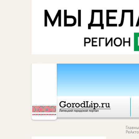
Главн
РеАкт