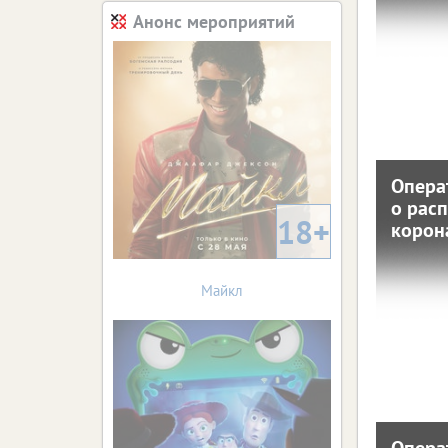
Анонс мероприятий
17 октября
С нач
зареги
(+1
коронав
собрал
распрос
ЦФО 
Опера
Опер
о рас
о 
18+
корон
кор
13 октября
Майкл
С нач
зареги
(+1
коронав
собрал
распрос
ЦФО 
Опера