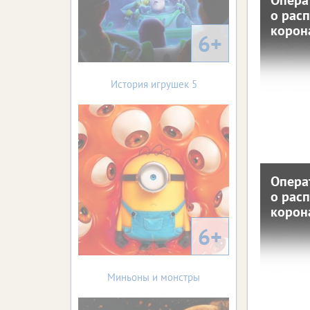
Опер
о рас
о 
корон
кор
6+
11 октября
С нач
История игрушек 5
зареги
(+
коронав
собрал
распрос
ЦФО 
Опера
Опер
о рас
о 
корон
кор
6+
7 октября 
С нач
зареги
Миньоны и монстры
(+
коронав
собрал