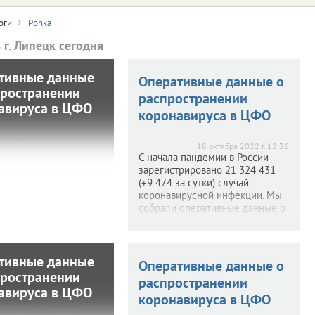
оги
Ponka
 г. Липецк сегодня
тивные данные
ативные данные
Оперативные данные о
пространении
распространении
распространении
авируса в ЦФО
онавируса в ЦФО
коронавируса в ЦФО
 2022 г. 12:10
18 октября 2022 г. 12:36
ала пандемии в России
С начала пандемии в России
стрировано 21 335 087
зарегистрировано 21 324 431
0 656 за сутки) случаев
(+9 474 за сутки) случай
ирусной инфекции. Мы
коронавирусной инфекции. Мы
и оперативные данные
собрали оперативные данные о
о ситуации с
ситуации с распространением
транением COVID-19 в
COVID-19 в ЦФО (по
(по материалам сайта
материалам сайта
стопкоронавирус.рф).
стопкоронавирус.рф).
тивные данные
ативные данные
Оперативные данные о
пространении
распространении
распространении
авируса в ЦФО
онавируса в ЦФО
коронавируса в ЦФО