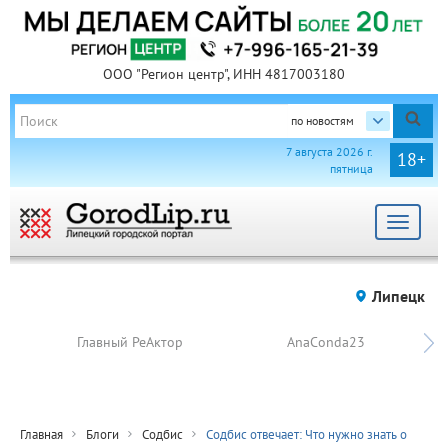
ООО "Регион центр", ИНН 4817003180
по новостям
7 августа 2026 г.
18+
пятница
Toggle
navigat
Липецк
Главный РеАктор
AnaConda23
Главная
Блоги
Содбис
Содбис отвечает: Что нужно знать о