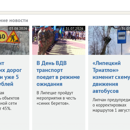
ние новости
03.08.2026
31.07.2026
31.0
нт
В День ВДВ
«Липецкий
их дорог
транспорт
Триатлон»
и уже 5
поедет в режиме
изменит схему
ублей
ожидания
движения
автобусов
ая
В Липецке пройдут
ь объектов
мероприятия в честь
Липчан предупред
ной сети
«синих беретов».
о корректировках
т 45%.
маршрутов 1 август