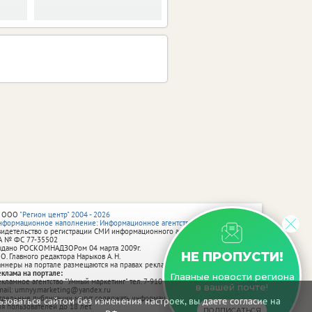
 ООО
"Регион центр" 2004 - 2026
нформационное наполнение: Информационное агентство vRossii.ru
видетельство о регистрации СМИ информационного агентства vRossii.ru
А № ФС 77‑35502
ыдано РОСКОМНАДЗОРом 04 марта 2009г.
НЕ ПРОПУСТИ!
 О. Главного редактора Нарыков А. Н.
аннеры на портале размещаются на правах рекламы.
еклама на портале:
Главные новости региона
екламное агентство "Умный маркетинг" тел. 7-910-267-70-40,
в вашей почте!
mail: umnyy.marketing@yandex.ru
тдельные публикации могут содержать информацию, не предназначенную
зоваться сайтом без изменения настроек, вы даете согласие на
ля пользователей до 18 лет.
ПОДПИСАТЬСЯ