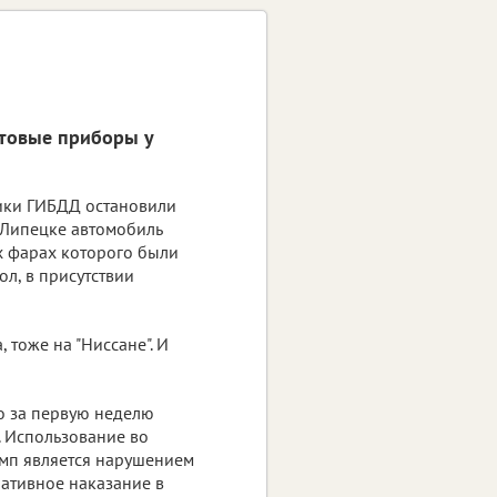
товые приборы у
ики ГИБДД остановили
 Липецке автомобиль
их фарах которого были
л, в присутствии
тоже на "Ниссане". И
о за первую неделю
 Использование во
амп является нарушением
ативное наказание в