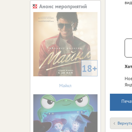
вид
Анонс мероприятий
18+
Хот
Нов
Янд
Майкл
Печа
Вернуть