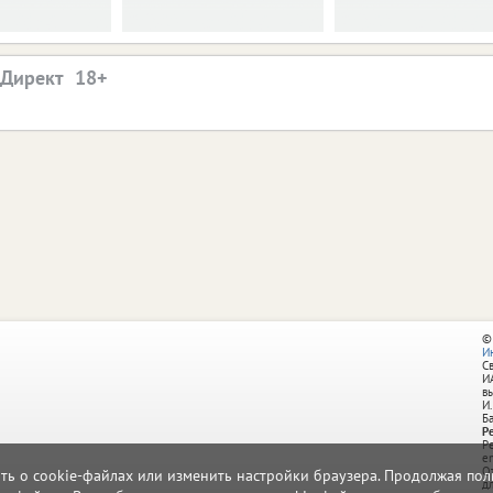
.Директ
©
И
С
И
в
И.
Б
Р
Р
e
О
ать о cookie-файлах или изменить настройки браузера. Продолжая поль
д