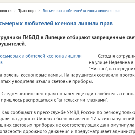
овости
Транспорт
Восьмерых любителей ксенона лишили прав
сьмерых любителей ксенона лишили прав
трудники ГИБДД в Липецке отбирают запрещенные све
рушителей.
Сегодня сотрудн
на улице Неделина в
"Ниссан", на передн
ановлены ксеноновые лампы. На нарушителя составили протоко
ятых у водителя изъяли световые приборы.
Следом автоинспекторам попался еще один любитель ксенона, 
 пришлось распрощаться с "ангельскими глазками".
Как сообщают в пресс-службе УМВД России по региону, тольк
раля на дорогах Липецка было выявлено 12 таких нарушений.
шних световых приборах не соответствующих данному типу л
опасности дорожного движения и предусматривает администр