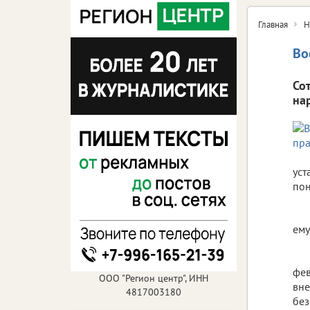
Главная
Н
Во
Со
на
уст
пон
ему
фев
ООО "Регион центр", ИНН
вне
4817003180
без