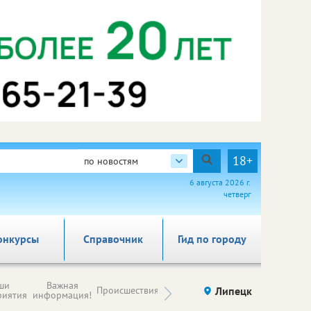
18+
по новостям
6 августа 2026 г.
четверг
онкурсы
Справочник
Гид по городу
Новости
ши
Важная
Происшествия
Здоровье
Липецк
компаний (на
риятия
информация!
правах
рекламы)