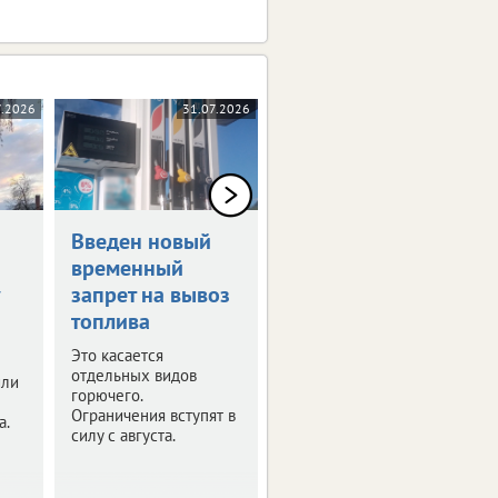
7.2026
31.07.2026
30.07.2026
Введен новый
ГАИ опровергла
временный
данные о
запрет на вывоз
проверке
топлива
бумажных
бланков
Это касается
европротокола
отдельных видов
или
горючего.
Появившаяся в
Ограничения вступят в
а.
онлайн-пространстве
силу с августа.
информация – фейк.