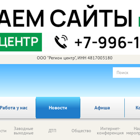
ООО "Регион центр", ИНН 4817003180
Работа у нас
Новости
Афиша
К
Заводные
Интернет-
На
сти
ДТП
Общество
выходные
конференция
мероп