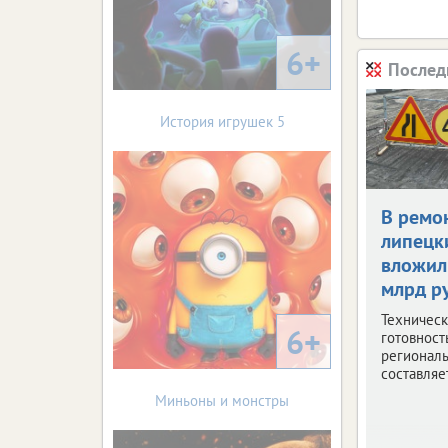
6+
Послед
История игрушек 5
В ремо
липецк
вложил
млрд р
Техническ
6+
готовност
региональ
составляе
Миньоны и монстры