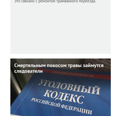
Это связано с ремонтом трамвайного переезда.
Смертельным покосом травы займутся
Смертельным покосом травы займутся
следователи
следователи
6 августа 2026 г. 14:31
Липецкий пенсионер стал фигурантом дела о
причинении смерти по неосторожности.