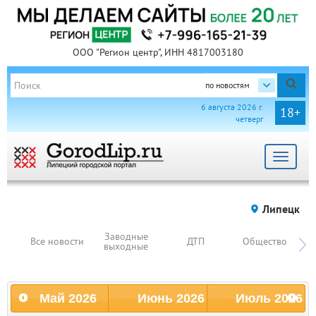
ООО "Регион центр", ИНН 4817003180
по новостям
6 августа 2026 г.
18+
четверг
Toggle
navigat
Липецк
Заводные
Все новости
ДТП
Общество
выходные
ко
Май
2026
Июнь
2026
Июль
2026