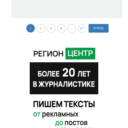
1
2
3
4
...
17
ВПЕРЕД