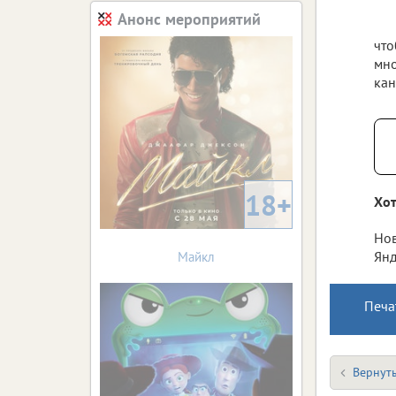
Анонс мероприятий
что
мно
кан
18+
Хот
Нов
Янд
Майкл
Печа
Вернуть