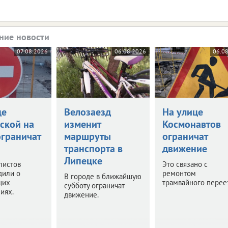
ние новости
07.08.2026
06.08.2026
06.0
це
Велозаезд
На улице
ской на
изменит
Космонавтов
ограничат
маршруты
ограничат
транспорта в
движение
Липецке
листов
Это связано с
дили о
ремонтом
В городе в ближайшую
щих
трамвайного перее
субботу ограничат
иях.
движение.