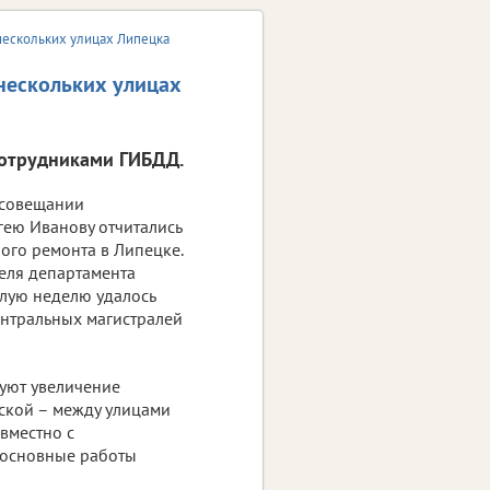
нескольких улицах Липецка
 нескольких улицах
сотрудниками ГИБДД.
 совещании
гею Иванову отчитались
ого ремонта в Липецке.
еля департамента
шлую неделю удалось
ентральных магистралей
руют увеличение
вской – между улицами
вместно с
 основные работы