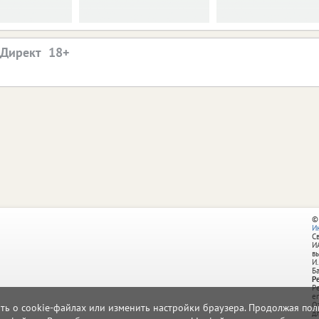
.Директ
©
И
С
И
в
И.
Б
Р
Р
e
О
ать о cookie-файлах или изменить настройки браузера. Продолжая поль
д