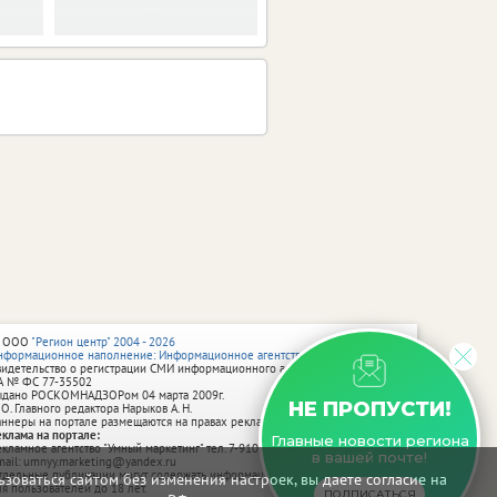
 ООО
"Регион центр" 2004 - 2026
нформационное наполнение: Информационное агентство vRossii.ru
видетельство о регистрации СМИ информационного агентства vRossii.ru
А № ФС 77‑35502
ыдано РОСКОМНАДЗОРом 04 марта 2009г.
НЕ ПРОПУСТИ!
 О. Главного редактора Нарыков А. Н.
аннеры на портале размещаются на правах рекламы.
еклама на портале:
Главные новости региона
екламное агентство "Умный маркетинг" тел. 7-910-267-70-40,
в вашей почте!
mail: umnyy.marketing@yandex.ru
тдельные публикации могут содержать информацию, не предназначенную
зоваться сайтом без изменения настроек, вы даете согласие на
ля пользователей до 18 лет.
ПОДПИСАТЬСЯ