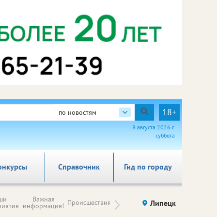
18+
по новостям
8 августа 2026 г.
суббота
онкурсы
Справочник
Гид по городу
Новости
ши
Важная
Происшествия
Здоровье
Липецк
компаний (на
риятия
информация!
правах
рекламы)