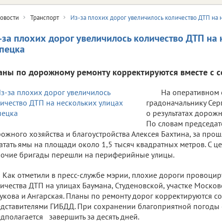
овости
Транспорт
Из-за плохих дорог увеличилось количество ДТП на 
-за плохих дорог увеличилось количество ДТП на
пецка
аны по дорожному ремонту корректируются вместе с 
На оперативном
градоначальнику Сер
о результатах дорожн
По словам председат
ожного хозяйства и благоустройства Алексея Бахтина, за про
атать ямы на площади около 1,5 тысяч квадратных метров. С ц
очие бригады перешли на периферийные улицы.
Как отметили в пресс-службе мэрии, плохие дороги провоци
ичества ДТП на улицах Баумана, Студеновской, участке Моско
укова и Ангарская. Планы по ремонту дорог корректируются со
дставителями ГИБДД. При сохранении благоприятной погоды
дполагается завершить за десять дней.