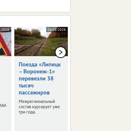
8.2026
06.08.2026
03.08.2026
Поезда «Липецк
В ремонт
– Воронеж-1»
липецких дорог
перевезли 38
вложили уже 5
тысяч
млрд рублей
пассажиров
Техническая
готовность объектов
Межрегиональный
зда.
региональной сети
состав курсирует уже
составляет 45%.
три года.