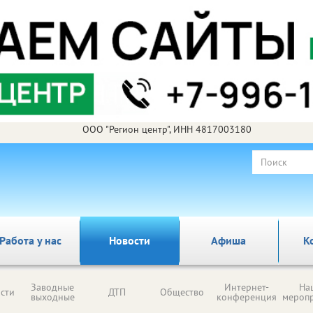
ООО "Регион центр", ИНН 4817003180
Работа у нас
Новости
Афиша
К
Заводные
Интернет-
На
сти
ДТП
Общество
выходные
конференция
мероп