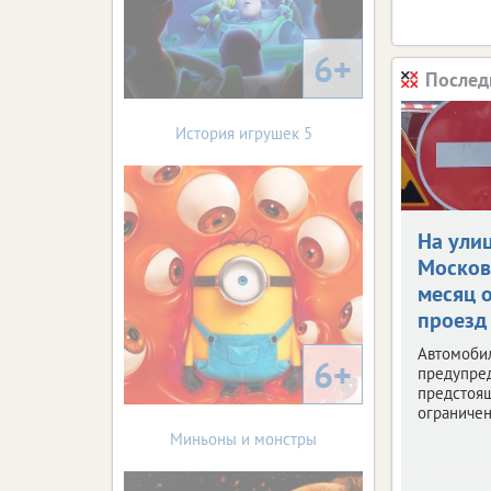
6+
Послед
История игрушек 5
На ули
Москов
месяц 
проезд
Автомоби
6+
предупре
предстоя
ограничен
Миньоны и монстры