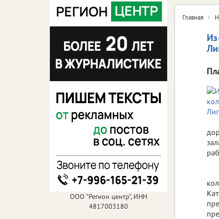
Главная
Н
Из
Ли
Пл
дор
зал
раб
кол
Кат
ООО "Регион центр", ИНН
пре
4817003180
пре