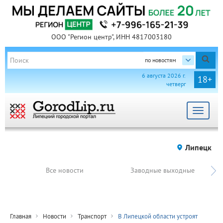
ООО "Регион центр", ИНН 4817003180
по новостям
6 августа 2026 г.
18+
четверг
Toggle
navigat
Липецк
Все новости
Заводные выходные
Главная
Новости
Транспорт
В Липецкой области устроят