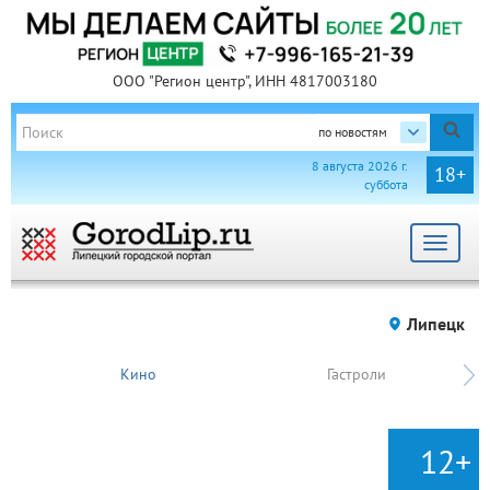
ООО "Регион центр", ИНН 4817003180
по новостям
8 августа 2026 г.
18+
суббота
Toggle
navigat
Липецк
Кино
Гастроли
12+