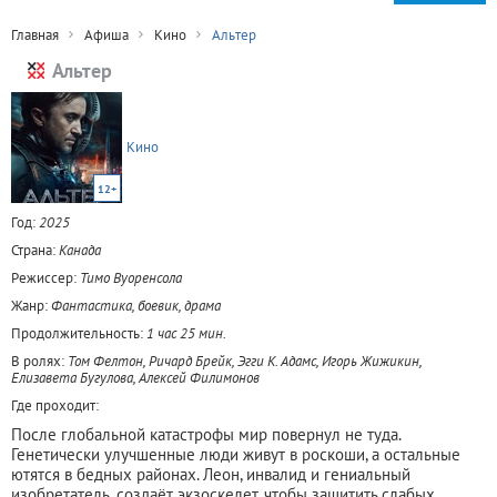
Главная
Афиша
Кино
Альтер
Альтер
Кино
12+
Год:
2025
Страна:
Канада
Режиссер:
Тимо Вуоренсола
Жанр:
Фантастика, боевик, драма
Продолжительность:
1 час 25 мин.
В ролях:
Том Фелтон, Ричард Брейк, Эгги К. Адамс, Игорь Жижикин,
Елизавета Бугулова, Алексей Филимонов
Где проходит:
После глобальной катастрофы мир повернул не туда.
Генетически улучшенные люди живут в роскоши, а остальные
ютятся в бедных районах. Леон, инвалид и гениальный
изобретатель, создаёт экзоскелет, чтобы защитить слабых