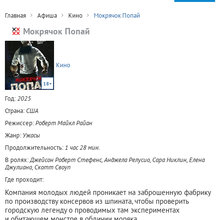
Главная
Афиша
Кино
Мокрячок Попай
Мокрячок Попай
Кино
18+
Год:
2025
Страна:
США
Режиссер:
Роберт Майкл Райан
Жанр:
Ужасы
Продолжительность:
1 час 28 мин.
В ролях:
Джейсон Роберт Стефенс, Анджела Релусио, Сара Никлин, Елена
Джулиано, Скотт Своуп
Где проходит:
Компания молодых людей проникает на заброшенную фабрику
по производству консервов из шпината, чтобы проверить
городскую легенду о проводимых там экспериментах
и обитающем монстре в обличии моряка.