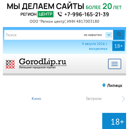
ООО "Регион центр", ИНН 4817003180
по новостям
9 августа 2026 г.
18+
воскресенье
Toggle
navigat
Липецк
Кино
Гастроли
18+