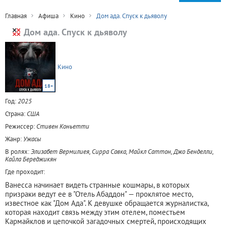
Главная
Афиша
Кино
Дом ада. Спуск к дьяволу
Дом ада. Спуск к дьяволу
Кино
18+
Год:
2025
Страна:
США
Режиссер:
Стивен Коньетти
Жанр:
Ужасы
В ролях:
Элизабет Вермилиея, Сирра Савка, Майкл Саттон, Джо Бенделли,
Кайла Береджикян
Где проходит:
Ванесса начинает видеть странные кошмары, в которых
призраки ведут ее в "Отель Абаддон" — проклятое место,
известное как "Дом Ада". К девушке обращается журналистка,
которая находит связь между этим отелем, поместьем
Кармайклов и цепочкой загадочных смертей, происходящих