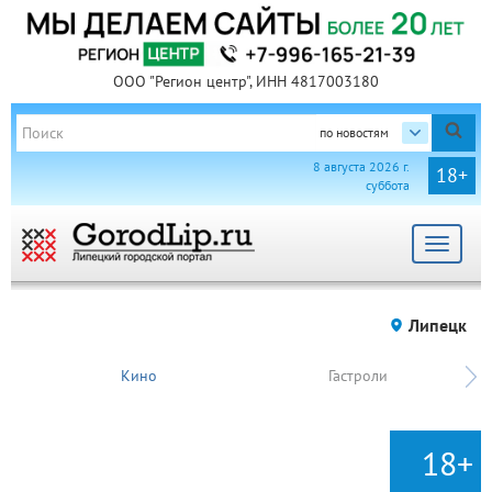
ООО "Регион центр", ИНН 4817003180
по новостям
8 августа 2026 г.
18+
суббота
Toggle
navigat
Липецк
Кино
Гастроли
18+