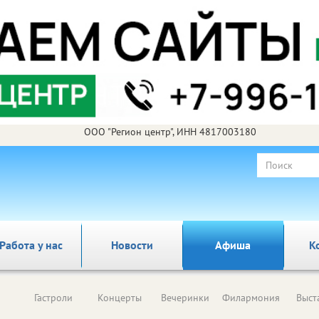
ООО "Регион центр", ИНН 4817003180
Работа у нас
Новости
Афиша
К
Гастроли
Концерты
Вечеринки
Филармония
Выст