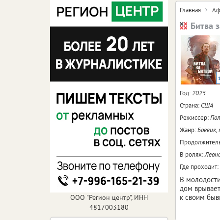
Главная
Аф
Битва 
Год:
2025
Страна:
США
Режиссер:
Пол
Жанр:
Боевик,
Продолжитель
В ролях:
Леона
Где проходит:
В молодости
дом врывает
к своим быв
ООО "Регион центр", ИНН
4817003180