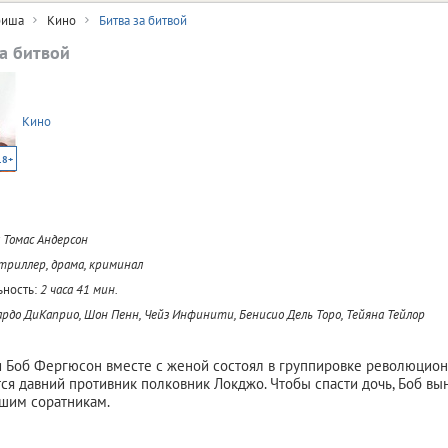
иша
Кино
Битва за битвой
за битвой
Кино
18+
 Томас Андерсон
 триллер, драма, криминал
ность:
2 часа 41 мин.
рдо ДиКаприо, Шон Пенн, Чейз Инфинити, Бенисио Дель Торо, Тейяна Тейлор
 Боб Фергюсон вместе с женой состоял в группировке революционер
ся давний противник полковник Локджо. Чтобы спасти дочь, Боб в
шим соратникам.