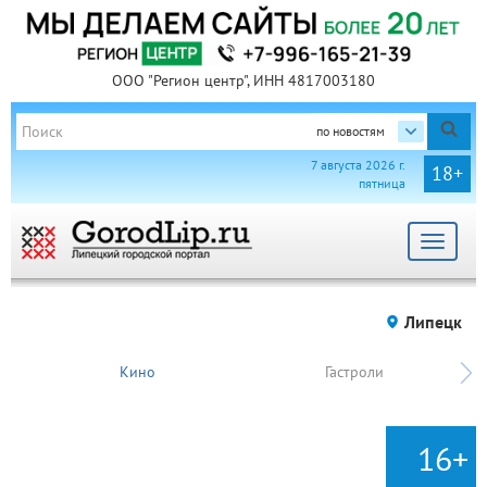
ООО "Регион центр", ИНН 4817003180
по новостям
7 августа 2026 г.
18+
пятница
Toggle
navigat
Липецк
Кино
Гастроли
16+