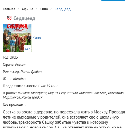
Главная
Афиша
Кино
Сердцеед
Сердцеед
Кино
16+
Год:
2025
Страна:
Россия
Режиссер:
Роман Гредин
Жанр:
Комедия
Продолжительность:
1 час 39 мин.
В ролях:
Михаил Тарабукин, Мария Скорницкая, Марина Яковлева, Александр
Мартынов, Роман Гредин
Где проходит:
Светка выросла в деревне, но переехала жить в Москву. Проводя
летние выходные у родителей, она встречает свою школьную
любовь, тракториста Сашку, забытые чувства к которому
вспыхивают с новой силой. Сашка отвечает взаимностью, но не