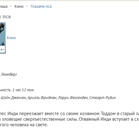
иша
Кино
Глазами пса
и пса
Кино
16+
 Леонберг
ность:
1 час 12 мин.
, Шэйн Дженсен, Ариэль Фридман, Ларри Фессенден, Стюарт Рудин
ес Инди переезжает вместе со своим хозяином Тоддом в старый з
 зловещие сверхъестественные силы. Отважный Инди вступает в схв
гого человека на свете.