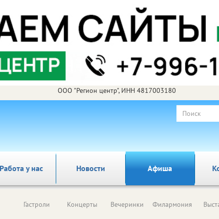
ООО "Регион центр", ИНН 4817003180
Работа у нас
Новости
Афиша
К
Гастроли
Концерты
Вечеринки
Филармония
Выст