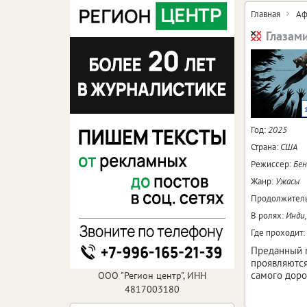
Главная
Аф
Глазам
Год:
2025
Страна:
США
Режиссер:
Бен
Жанр:
Ужасы
Продолжитель
В ролях:
Инди
Где проходит:
Преданный п
проявляются
самого доро
ООО "Регион центр", ИНН
4817003180