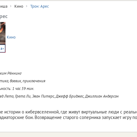
иша
Кино
Трон: Арес
рес
Кино
18+
ким Рённинг
ика, боевик, приключения
ность:
1 час 59 мин.
д Лето, Грета Ли, Эван Питерс, Джефф Бриджес, Джиллиан Андерсон
 истории о кибервселенной, где живут виртуальные люди с реальн
адиаторские бои. Возвращение старого соперника запускает игру п