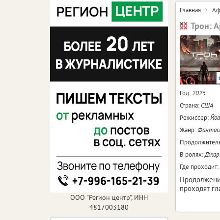
Главная
Аф
Трон: А
Год:
2025
Страна:
США
Режиссер:
Йоа
Жанр:
Фантаст
Продолжитель
В ролях:
Джаре
Где проходит:
Продолжение
проходят гл
ООО "Регион центр", ИНН
4817003180