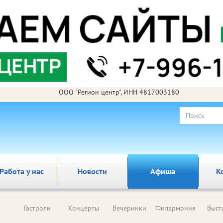
ООО "Регион центр", ИНН 4817003180
Работа у нас
Новости
Афиша
К
Гастроли
Концерты
Вечеринки
Филармония
Выст