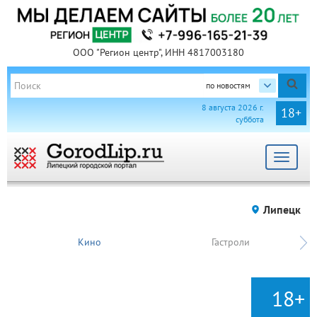
ООО "Регион центр", ИНН 4817003180
по новостям
8 августа 2026 г.
18+
суббота
Toggle
navigat
Липецк
Кино
Гастроли
18+