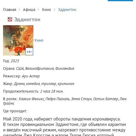
Главная
Афиша
Кино
Эддингтон
Эддингтон
Кино
18+
Год:
2025
Страна:
США, Великобритания, Финляндия
Режиссер:
Ари Астер
Жанр:
Драма, комедия, триллер, криминал
Продолжительность:
2 часа 28 мин.
В ролях:
Хоакин Феникс, Педро Паскаль, Эмма Стоун, Остин Батлер, Люк
Граймс
Где проходит:
Май 2020 года, набирает обороты пандемия коронавируса.
В тихом провинциальном Эддингтоне, где объявлен карантин
и введён масочный режим, назревает противостояние между
шерифом Джо Кроссом и мэром Тэдом Гарсиа, который