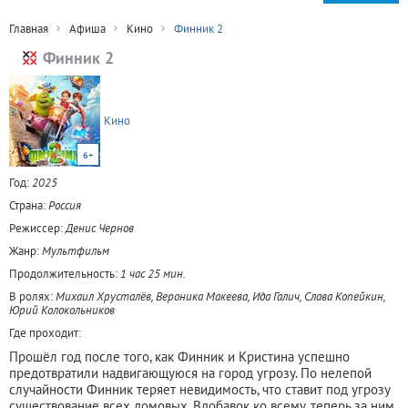
Главная
Афиша
Кино
Финник 2
Финник 2
Кино
6+
Год:
2025
Страна:
Россия
Режиссер:
Денис Чернов
Жанр:
Мультфильм
Продолжительность:
1 час 25 мин.
В ролях:
Михаил Хрусталёв, Вероника Макеева, Ида Галич, Слава Копейкин,
Юрий Колокольников
Где проходит:
Прошёл год после того, как Финник и Кристина успешно
предотвратили надвигающуюся на город угрозу. По нелепой
случайности Финник теряет невидимость, что ставит под угрозу
существование всех домовых. Вдобавок ко всему, теперь за ним