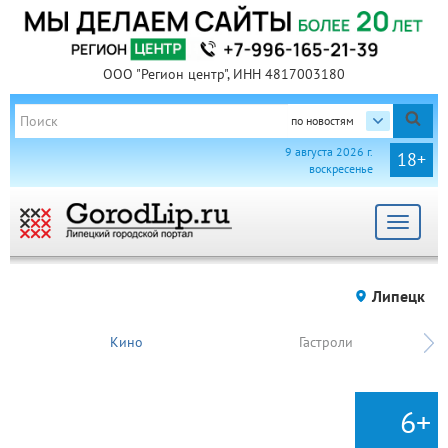
ООО "Регион центр", ИНН 4817003180
по новостям
9 августа 2026 г.
18+
воскресенье
Toggle
navigat
Липецк
Кино
Гастроли
6+