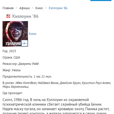
Главная
Афиша
Кино
Хэллоуин '86
Хэллоуин '86
Кино
18+
Год:
2025
Страна:
США
Режиссер:
Джереми Радд
Жанр:
Ужасы
Продолжительность:
1 час 21 мин.
В ролях:
Иден Кэмпбелл, Найджел Вонас, Джейсон Брукс, Кристин Роуз Аллен,
Мари Бергенхольц
Где проходит:
Сиэтл, 1986 год. В ночь на Хэллоуин из охраняемой
психиатрической клиники сбегает серийный убийца Бенни.
Надев маску пугала, он начинает кровавую охоту. Паника растет,
полиция теряет контроль, а жители запираются в своих домах.