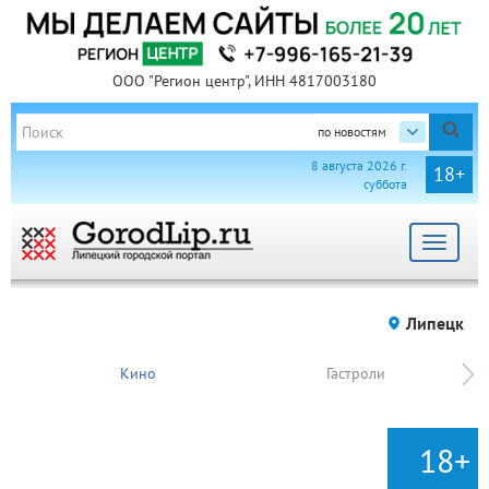
ООО "Регион центр", ИНН 4817003180
по новостям
8 августа 2026 г.
18+
суббота
Toggle
navigat
Липецк
Кино
Гастроли
18+