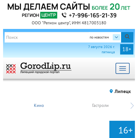
ООО "Регион центр", ИНН 4817003180
по новостям
7 августа 2026 г.
18+
пятница
Toggle
navigat
Липецк
Кино
Гастроли
16+