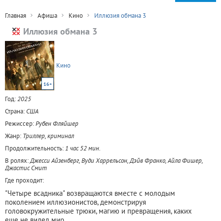
Главная
Афиша
Кино
Иллюзия обмана 3
Иллюзия обмана 3
Кино
16+
Год:
2025
Страна:
США
Режиссер:
Рубен Фляйшер
Жанр:
Триллер, криминал
Продолжительность:
1 час 52 мин.
В ролях:
Джесси Айзенберг, Вуди Харрельсон, Дэйв Франко, Айла Фишер,
Джастис Смит
Где проходит:
"Четыре всадника" возвращаются вместе с молодым
поколением иллюзионистов, демонстрируя
головокружительные трюки, магию и превращения, каких
еще не видел мир.