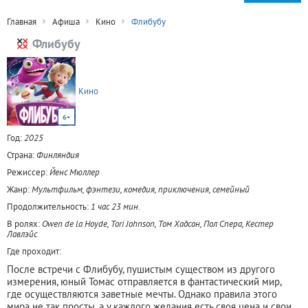
Главная
Афиша
Кино
Флибубу
Флибубу
Кино
6+
Год:
2025
Страна:
Финляндия
Режиссер:
Йенс Мюллер
Жанр:
Мультфильм, фэнтези, комедия, приключения, семейный
Продолжительность:
1 час 23 мин.
В ролях:
Owen de la Hoyde, Tori Johnson, Том Хадсон, Пол Спера, Кестер
Лавлэйс
Где проходит:
После встречи с Флибубу, пушистым существом из другого
измерения, юный Томас отправляется в фантастический мир,
где осуществляются заветные мечты. Однако правила этого
мира не так просты, а у каждого желания есть своя цена и свои