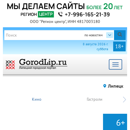
ООО "Регион центр", ИНН 4817003180
по новостям
8 августа 2026 г.
18+
суббота
Toggle
navigat
Липецк
Кино
Гастроли
6+