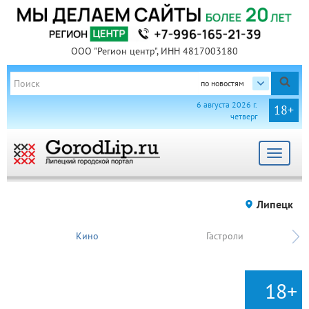
ООО "Регион центр", ИНН 4817003180
по новостям
6 августа 2026 г.
18+
четверг
Toggle
navigat
Липецк
Кино
Гастроли
18+