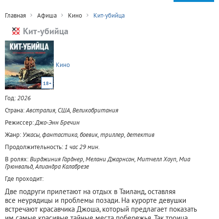
Главная
Афиша
Кино
Кит-убийца
Кит-убийца
Кино
18+
Год:
2026
Страна:
Австралия, США, Великобритания
Режиссер:
Джо-Энн Бречин
Жанр:
Ужасы, фантастика, боевик, триллер, детектив
Продолжительность:
1 час 29 мин.
В ролях:
Вирджиния Гарднер, Мелани Джарнсон, Митчелл Хоуп, Миа
Грюнвальд, Алиандра Калабрезе
Где проходит:
Две подруги прилетают на отдых в Таиланд, оставляя
все неурядицы и проблемы позади. На курорте девушки
встречают красавчика Джоша, который предлагает показать
им самые красивые тайные места побережья. Так троица