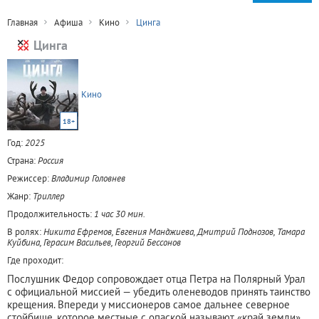
Главная
Афиша
Кино
Цинга
Цинга
Кино
18+
Год:
2025
Страна:
Россия
Режиссер:
Владимир Головнев
Жанр:
Триллер
Продолжительность:
1 час 30 мин.
В ролях:
Никита Ефремов, Евгения Манджиева, Дмитрий Поднозов, Тамара
Куйбина, Герасим Васильев, Георгий Бессонов
Где проходит:
Послушник Федор сопровождает отца Петра на Полярный Урал
с официальной миссией — убедить оленеводов принять таинство
крещения. Впереди у миссионеров самое дальнее северное
стойбище, которое местные с опаской называют «край земли».