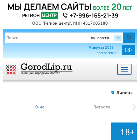
ООО "Регион центр", ИНН 4817003180
по новостям
9 августа 2026 г.
18+
воскресенье
Toggle
navigat
Липецк
Кино
Гастроли
18+