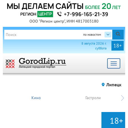
ООО "Регион центр", ИНН 4817003180
по новостям
8 августа 2026 г.
18+
суббота
Toggle
navigat
Липецк
Кино
Гастроли
18+