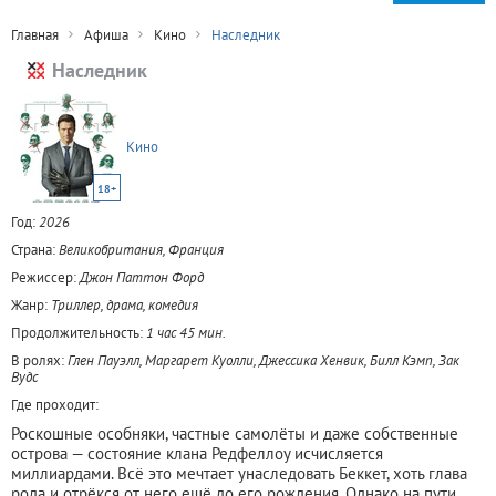
Главная
Афиша
Кино
Наследник
Наследник
Кино
18+
Год:
2026
Страна:
Великобритания, Франция
Режиссер:
Джон Паттон Форд
Жанр:
Триллер, драма, комедия
Продолжительность:
1 час 45 мин.
В ролях:
Глен Пауэлл, Маргарет Куолли, Джессика Хенвик, Билл Кэмп, Зак
Вудс
Где проходит:
Роскошные особняки, частные самолёты и даже собственные
острова — состояние клана Редфеллоу исчисляется
миллиардами. Всё это мечтает унаследовать Беккет, хоть глава
рода и отрёкся от него ещё до его рождения. Однако на пути