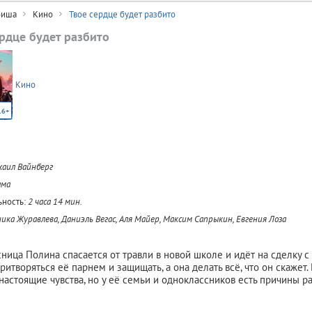
иша
Кино
Твое сердце будет разбито
ердце будет разбито
Кино
16+
аил Вайнберг
ама
ность:
2 часа 14 мин.
ика Журавлева, Даниэль Вегас, Аля Майер, Максим Сапрыкин, Евгения Лоза
ница Полина спасается от травли в новой школе и идёт на сделку 
итворяться её парнем и защищать, а она делать всё, что он скажет.
настоящие чувства, но у её семьи и одноклассников есть причины р