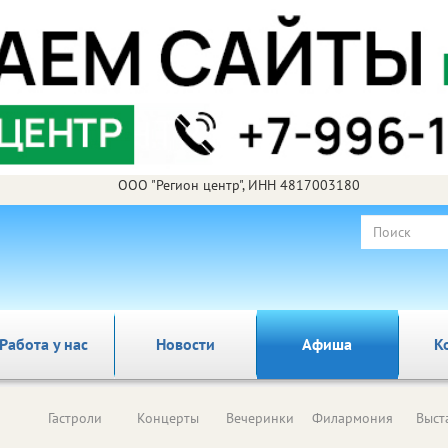
ООО "Регион центр", ИНН 4817003180
Работа у нас
Новости
Афиша
К
Гастроли
Концерты
Вечеринки
Филармония
Выст