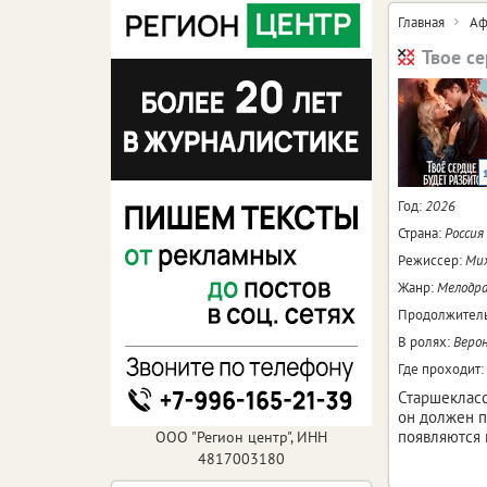
Главная
Аф
Твое с
Год:
2026
Страна:
Россия
Режиссер:
Мих
Жанр:
Мелодр
Продолжитель
В ролях:
Верон
Где проходит:
Старшекласс
он должен пр
появляются 
ООО "Регион центр", ИНН
4817003180