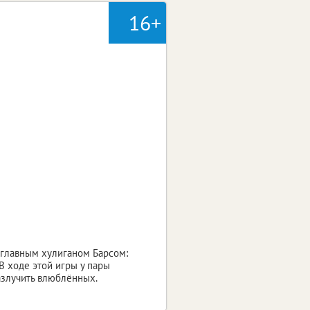
16+
с главным хулиганом Барсом:
 В ходе этой игры у пары
азлучить влюблённых.