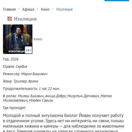
Главная
Афиша
Кино
Изоляция
Изоляция
Кино
18+
Год:
2026
Страна:
Сербия
Режиссер:
Марко Бацкович
Жанр:
Триллер, драма
Продолжительность:
1 час 22 мин.
В ролях:
Милош Бикович, Аница Добра, Милутин Дапчевич, Матеа
Милославлевич, Младен Совиль
Где проходит:
Молодой и полный энтузиазма биолог Йован получает работу
в отдаленном уголке. Здесь нет ни интернета, ни связи, только
маленькая хижина и камеры — для наблюдения за животными
в лесу. Заметив однажды на записях странного незнакомца,