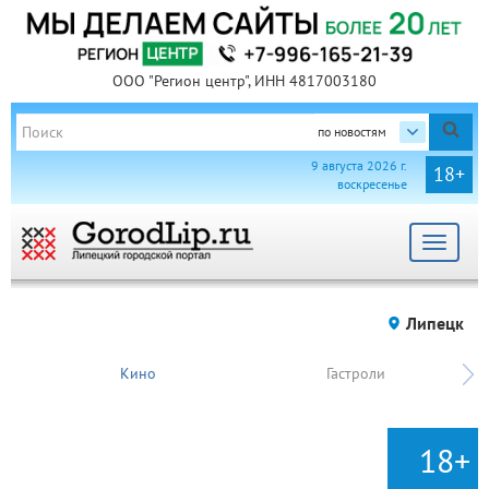
ООО "Регион центр", ИНН 4817003180
по новостям
9 августа 2026 г.
18+
воскресенье
Toggle
navigat
Липецк
Кино
Гастроли
18+